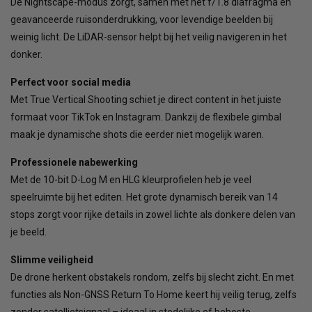
De Nightscape-modus zorgt, samen met het f/1.8 diafragma en
geavanceerde ruisonderdrukking, voor levendige beelden bij
weinig licht. De LiDAR-sensor helpt bij het veilig navigeren in het
donker.
Perfect voor social media
Met True Vertical Shooting schiet je direct content in het juiste
formaat voor TikTok en Instagram. Dankzij de flexibele gimbal
maak je dynamische shots die eerder niet mogelijk waren.
Professionele nabewerking
Met de 10-bit D-Log M en HLG kleurprofielen heb je veel
speelruimte bij het editen. Het grote dynamisch bereik van 14
stops zorgt voor rijke details in zowel lichte als donkere delen van
je beeld.
Slimme veiligheid
De drone herkent obstakels rondom, zelfs bij slecht zicht. En met
functies als Non-GNSS Return To Home keert hij veilig terug, zelfs