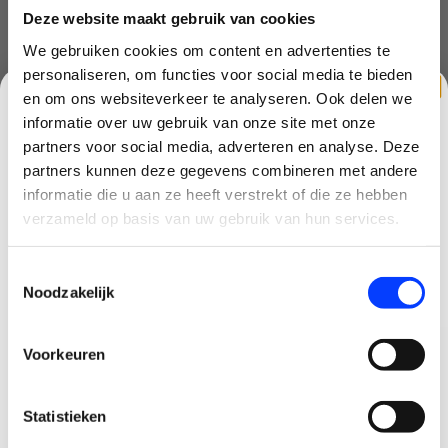
Deze website maakt gebruik van cookies
Batterij en opladen
We gebruiken cookies om content en advertenties te
De ingebouwde 5200mAh accu laadt op in slechts 1,5 uur en biedt
personaliseren, om functies voor social media te bieden
tot 4 uur gebruikstijd. Opladen doe je eenvoudig via USB-C.
en om ons websiteverkeer te analyseren. Ook delen we
informatie over uw gebruik van onze site met onze
O4 Videotransmissie
partners voor social media, adverteren en analyse. Deze
In combinatie met drones die O4-transmissie ondersteunen –
partners kunnen deze gegevens combineren met andere
zoals de DJI Mini 5 Pro – ontvang je een livefeed in 1080p met 60
CLAIM KORTING OP JE EERSTE
informatie die u aan ze heeft verstrekt of die ze hebben
fps. Dat zorgt voor een vloeiend beeld, minder vertraging en een
BESTELLING!
verzameld op basis van uw gebruik van hun services.
betrouwbare verbinding tot wel 20 km afstand.
Ontvang je welkomstkorting tot 15 euro.
Toestemmingsselectie
.
Minimale besteding 100 euro
DJI Mini 5 Pro - Fly More Combo - including RC331 Smart
Noodzakelijk
Email
Controller wordt geleverd met:
DJI mini 5 PRO
Voorkeuren
RC 2 smart controller
Korting graag!
3 intelligent flight batteries
3 paar reserve propellers
Statistieken
NEE, GEEN VOORDEEL a.u.b.
UBC C naar USB C datakabel