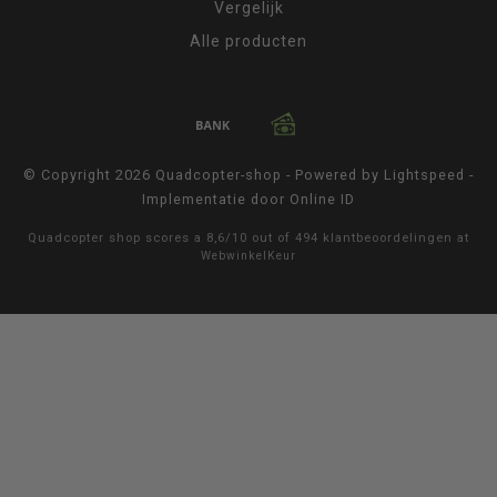
Vergelijk
Alle producten
© Copyright 2026 Quadcopter-shop - Powered by
Lightspeed
-
Implementatie door
Online ID
Quadcopter shop
scores a
8,6
/
10
out of
494
klantbeoordelingen at
WebwinkelKeur