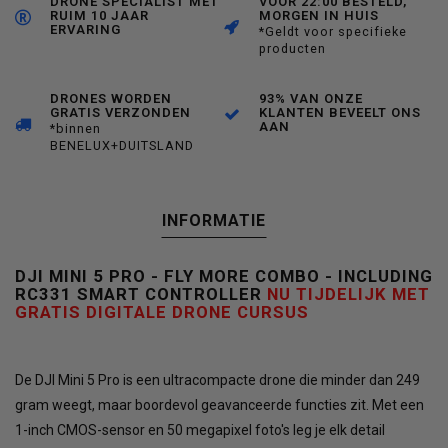
DRONE SPECIALIST MET
VOOR 22:00 BESTELD,
RUIM 10 JAAR
MORGEN IN HUIS
ERVARING
*Geldt voor specifieke
producten
DRONES WORDEN
93% VAN ONZE
GRATIS VERZONDEN
KLANTEN BEVEELT ONS
AAN
*binnen
BENELUX+DUITSLAND
INFORMATIE
DJI MINI 5 PRO - FLY MORE COMBO - INCLUDING
RC331 SMART CONTROLLER
NU TIJDELIJK MET
GRATIS DIGITALE DRONE CURSUS
De DJI Mini 5 Pro is een ultracompacte drone die minder dan 249
gram weegt, maar boordevol geavanceerde functies zit. Met een
1-inch CMOS-sensor en 50 megapixel foto's leg je elk detail