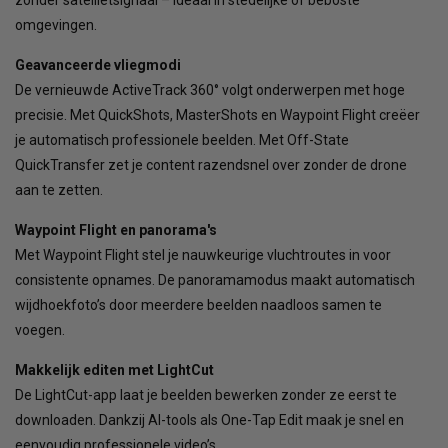
zonder satellietsignaal – ideaal in stedelijke of beboste
omgevingen.
Geavanceerde vliegmodi
De vernieuwde ActiveTrack 360° volgt onderwerpen met hoge
precisie. Met QuickShots, MasterShots en Waypoint Flight creëer
je automatisch professionele beelden. Met Off-State
QuickTransfer zet je content razendsnel over zonder de drone
aan te zetten.
Waypoint Flight en panorama's
Met Waypoint Flight stel je nauwkeurige vluchtroutes in voor
consistente opnames. De panoramamodus maakt automatisch
wijdhoekfoto’s door meerdere beelden naadloos samen te
voegen.
Makkelijk editen met LightCut
De LightCut-app laat je beelden bewerken zonder ze eerst te
downloaden. Dankzij AI-tools als One-Tap Edit maak je snel en
eenvoudig professionele video’s.