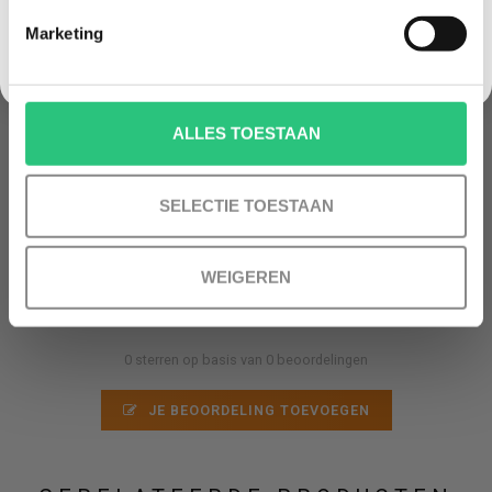
Two way oplaadhub
Schoudertas
Marketing
Propellerguards
ND filter set ND 8/32/128
2 jaar garantie
NU tijdelijk met gratis digitale drone cursus
ALLES TOESTAAN
SELECTIE TOESTAAN
DJI Mini 5 Pro - Fly More Combo - including
RC331 Smart Controller - NU tijdelijk met
WEIGEREN
gratis digitale drone cursus
Nog niet gewaardeerd
0 sterren op basis van 0 beoordelingen
JE BEOORDELING TOEVOEGEN