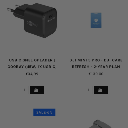
USB C SNEL OPLADER |
DJI MINI 5 PRO - DJI CARE
GOOBAY (45W, 1X USB C,
REFRESH - 2-YEAR PLAN
GAN, POWER DELIVERY,
CARD
€34,99
€139,00
ZWART)
SALE-6%