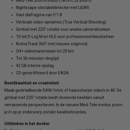
Med-Tele zoommodus (18mm, 2x zoom)
Nightscape-obstakeldetectie met LiDAR
Vast diafragma van f/1.8
Verticale video-opnames (True Vertical Shooting)
Gimbal met 225° rotatie voor unieke camerahoeken
10-bit D-Log M en HLG voor professioneel kleurbeheer
ActiveTrack 360° met nieuwe volgmodi
O4+ videotransmissie tot 20 km
Tot 36 minuten vliegtijd
42 GB interne opslag
C0-gecertificeerd door EASA
Beeldkwaliteit en creativiteit
Maak gedetailleerde RAW-foto’s of haarscherpe video's in 4K. De
gimbal met 225° rotatie biedt vloeiende beelden vanuit
verrassende perspectieven. In de nieuwe Med-Tele modus zoom
je in op je onderwerp zonder kwaliteitsverlies.
Uitblinken in het donker