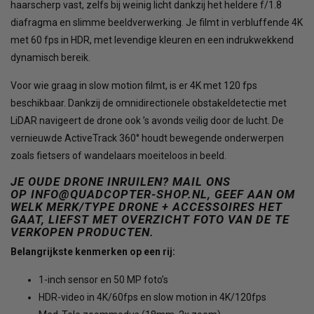
haarscherp vast, zelfs bij weinig licht dankzij het heldere f/1.8
diafragma en slimme beeldverwerking. Je filmt in verbluffende 4K
met 60 fps in HDR, met levendige kleuren en een indrukwekkend
dynamisch bereik.
Voor wie graag in slow motion filmt, is er 4K met 120 fps
beschikbaar. Dankzij de omnidirectionele obstakeldetectie met
LiDAR navigeert de drone ook ’s avonds veilig door de lucht. De
vernieuwde ActiveTrack 360° houdt bewegende onderwerpen
zoals fietsers of wandelaars moeiteloos in beeld.
JE OUDE DRONE INRUILEN? MAIL ONS
OP
INFO@QUADCOPTER-SHOP.NL
, GEEF AAN OM
WELK MERK/TYPE DRONE + ACCESSOIRES HET
GAAT, LIEFST MET OVERZICHT FOTO VAN DE TE
VERKOPEN PRODUCTEN.
Belangrijkste kenmerken op een rij:
1-inch sensor en 50 MP foto’s
HDR-video in 4K/60fps en slow motion in 4K/120fps