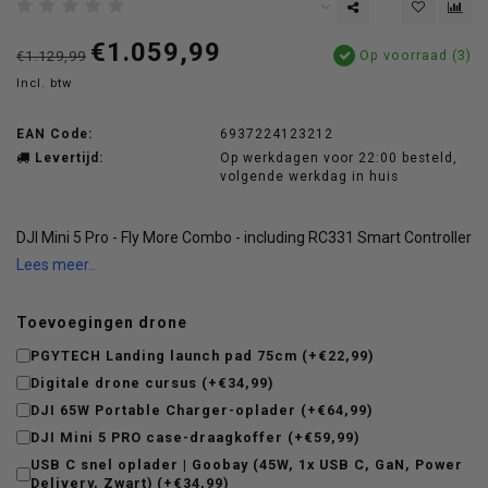
€1.059,99
Op voorraad (3)
€1.129,99
Incl. btw
EAN Code:
6937224123212
Levertijd:
Op werkdagen voor 22:00 besteld,
volgende werkdag in huis
DJI Mini 5 Pro - Fly More Combo - including RC331 Smart Controller
Lees meer..
Toevoegingen drone
PGYTECH Landing launch pad 75cm (+€22,99)
Digitale drone cursus (+€34,99)
DJI 65W Portable Charger-oplader (+€64,99)
DJI Mini 5 PRO case-draagkoffer (+€59,99)
USB C snel oplader | Goobay (45W, 1x USB C, GaN, Power
Delivery, Zwart) (+€34,99)