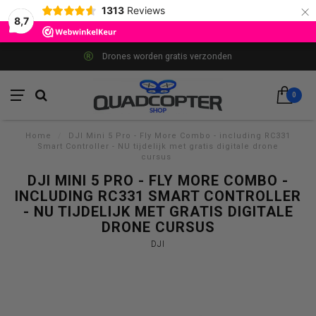
×
1313
Reviews
8,7
Drones worden gratis verzonden
0
Home
/
DJI Mini 5 Pro - Fly More Combo - including RC331
Smart Controller - NU tijdelijk met gratis digitale drone
cursus
DJI MINI 5 PRO - FLY MORE COMBO -
INCLUDING RC331 SMART CONTROLLER
- NU TIJDELIJK MET GRATIS DIGITALE
DRONE CURSUS
DJI