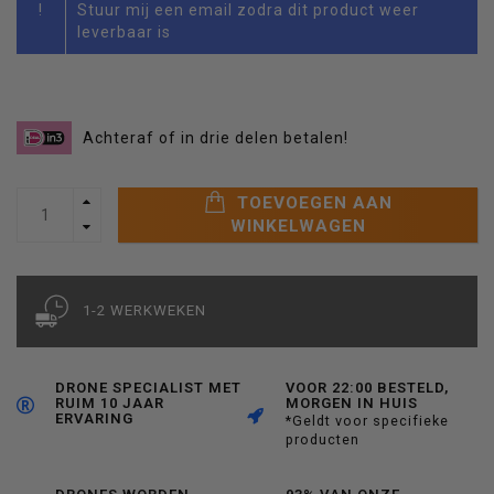
!
Stuur mij een email zodra dit product weer
leverbaar is
Achteraf of in drie delen betalen!
TOEVOEGEN AAN
WINKELWAGEN
1-2 WERKWEKEN
DRONE SPECIALIST MET
VOOR 22:00 BESTELD,
RUIM 10 JAAR
MORGEN IN HUIS
ERVARING
*Geldt voor specifieke
producten