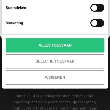
info@quadcopter-shop.nl
Statistieken
NEE, GEEN VOORDEEL a.u.b.
Marketing
REVIEWS
ALLES TOESTAAN
SELECTIE TOESTAAN
/
8.6
10
810 reviews
WEIGEREN
QUADCOPTER-SHOP.NL
Sinds 2014 is quadcopter-shop een bekende
speler op het gebied van drones, quadcopters,
multicopters (het beestje hoeft maar een naam