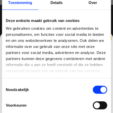
Toestemming
Details
Over
Deze website maakt gebruik van cookies
MELD JE AAN VOOR ONZE NIEUWSBRIEF
We gebruiken cookies om content en advertenties te
personaliseren, om functies voor social media te bieden
en om ons websiteverkeer te analyseren. Ook delen we
informatie over uw gebruik van onze site met onze
partners voor social media, adverteren en analyse. Deze
QUADCOPTER-SHOP
partners kunnen deze gegevens combineren met andere
CLAIM KORTING OP JE EERSTE
Contactgegevens
informatie die u aan ze heeft verstrekt of die ze hebben
BESTELLING!
verzameld op basis van uw gebruik van hun services.
Haagsittarderweg 27
6132 SV
Ontvang je welkomstkorting tot 15 euro.
Toestemmingsselectie
.
Sittard, Nederland
Minimale besteding 100 euro
Noodzakelijk
Email
+31634786988
Voorkeuren
+31634786988
Korting graag!