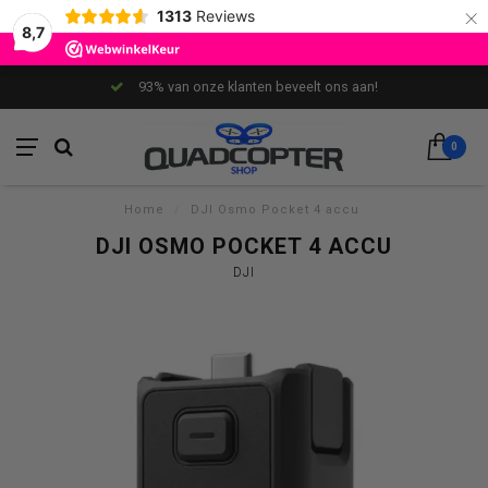
×
1313
Reviews
8,7
93% van onze klanten beveelt ons aan!
0
Home
/
DJI Osmo Pocket 4 accu
DJI OSMO POCKET 4 ACCU
DJI