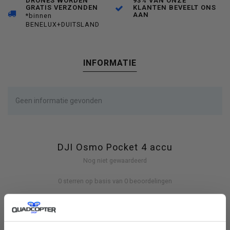
DRONES WORDEN
93% VAN ONZE
GRATIS VERZONDEN
KLANTEN BEVEELT ONS
AAN
*binnen
BENELUX+DUITSLAND
INFORMATIE
Geen informatie gevonden
DJI Osmo Pocket 4 accu
Nog niet gewaardeerd
0 sterren op basis van 0 beoordelingen
JE BEOORDELING TOEVOEGEN