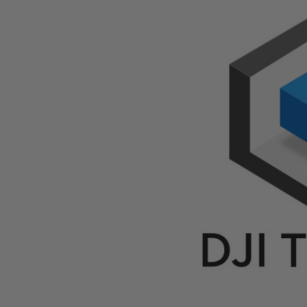
op
en
neer
om