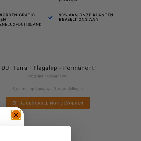
WORDEN GRATIS
93% VAN ONZE KLANTEN
DEN
BEVEELT ONS AAN
BENELUX+DUITSLAND
DJI Terra - Flagship - Permanent
Nog niet gewaardeerd
0 sterren op basis van 0 beoordelingen
JE BEOORDELING TOEVOEGEN