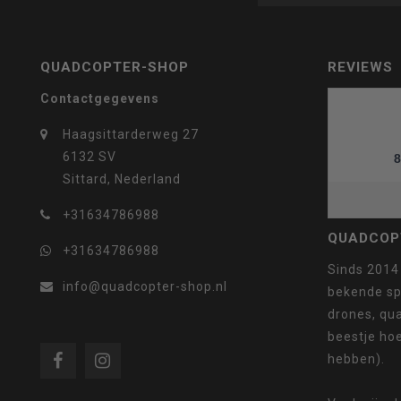
geselecteerde
QUADCOPTER-SHOP
REVIEWS
Contactgegevens
zoekresultaat
Haagsittarderweg 27
6132 SV
8
Sittard, Nederland
+31634786988
te
QUADCOP
+31634786988
Sinds 2014
info@quadcopter-shop.nl
bekende sp
drones, qua
beestje ho
gaan.
hebben).