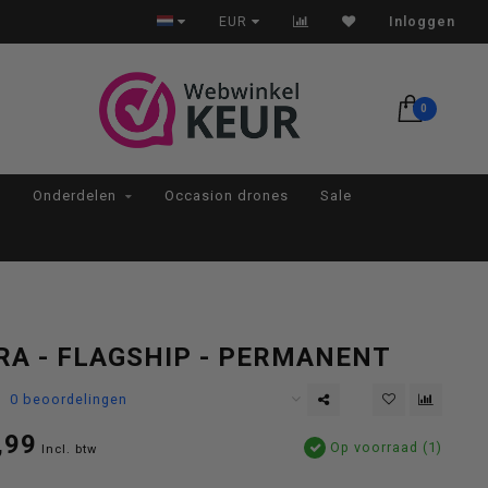
Op werkdagen voor 22:00 besteld, morgen in huis*
EUR
Inloggen
0
Onderdelen
Occasion drones
Sale
RA - FLAGSHIP - PERMANENT
0 beoordelingen
,99
Op voorraad (1)
Incl. btw