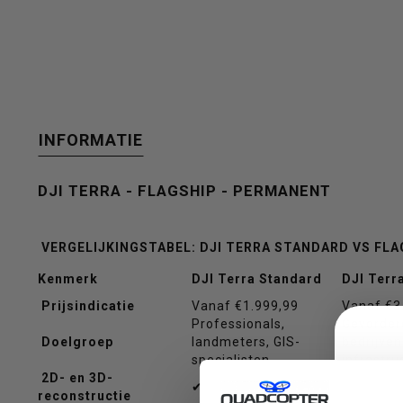
een
INFORMATIE
beschikbaar
DJI TERRA - FLAGSHIP - PERMANENT
VERGELIJKINGSTABEL: DJI TERRA STANDARD VS FLA
resultaat
Kenmerk
DJI Terra Standard
DJI Terr
Prijsindicatie
Vanaf €1.999,99
Vanaf €3
Professionals,
Gevorder
Doelgroep
landmeters, GIS-
bedrijven
specialisten
infrastru
te
2D- en 3D-
✔ Ja
✔ Ja
reconstructie