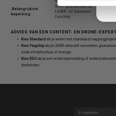
mapping
Geen geavanceerde
Belangrijkste
LiDAR- of Gaussian
Hogere pr
beperking
functies
om
ADVIES VAN EEN CONTENT- EN DRONE-EXPER
Kies Standard
als je werkt met standaard mappingproject
Kies Flagship
als je LiDAR-data wilt verwerken, geavancee
zoals infrastructuur of energie.
Kies EDU
als je een onderwijsinstelling of onderzoekscent
naar
doeleinden.
het