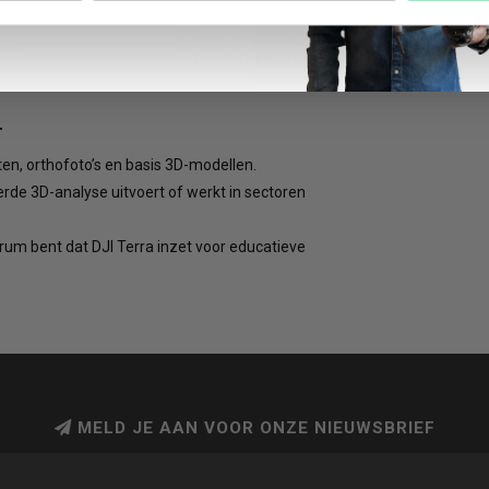
Alleen educatief
ijs
gebruik toegestaan
T
en, orthofoto’s en basis 3D-modellen.
rde 3D-analyse uitvoert of werkt in sectoren
rum bent dat DJI Terra inzet voor educatieve
MELD JE AAN VOOR ONZE NIEUWSBRIEF