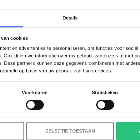
✔ Ja
LAIM KORTING OP JE EERS
Details
d
Uitgebreid
BESTELLING!
✔ Volledig
ig ondersteund
 van cookies
ondersteund
Ontvang je welkomstkorting tot 15 euro.
de tools voor 3D-
ent en advertenties te personaliseren, om functies voor social
Uitgebreide tools
.
tie
Minimale besteding 100 euro
. Ook delen we informatie over uw gebruik van onze site met on
e. Deze partners kunnen deze gegevens combineren met andere i
er formaten)
✔ Ja
l
erzameld op basis van uw gebruik van hun services.
at
Tot 10 apparaten
f permanent
Permanent
M aanbevolen,
Afhankelijk van
e GPU
toepassing
Voorkeuren
Statistieken
Korting graag!
eerde
Educatief en
projecten
onderzoeksgericht
ojecten,
Opleiding, onderzoek
NEE, GEEN VOORDEEL a.u.b.
ctuur, energie,
en simulatie
landbouw
SELECTIE TOESTAAN
 nauwkeurigheid en
Meerdere gebruikers,
onele analysefuncties
permanente licentie