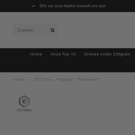
93% van onze klanten beveelt ons aan!
Gebruik
Home
Onze Top 10
Drones onder 250gram
de
Home
/
DJI Terra - Flagship - Permanent
pijltjes