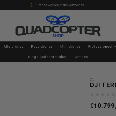
Drones worden gratis verzonden
Alle drones
Race drones
Mini drones
Professioneel
Blog Quadcopter-shop
Merken
DJI
DJI TER
€10.799