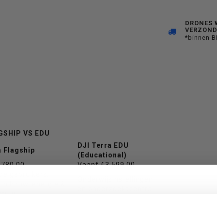
DRONES 
VERZON
*binnen 
GSHIP VS EDU
DJI Terra EDU
a Flagship
(Educational)
.780,00
Vaanf €3.599,00
de gebruikers,
Onderwijsinstellingen
 in bouw, energie &
en onderzoekscentra
ctuur
✔ Ja