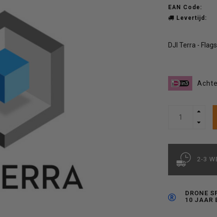
EAN Code:
Levertijd:
DJI Terra - Fla
Achte
2-3 
DRONE S
10 JAAR 