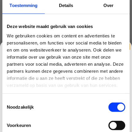
aan of ontwikkel specialistische workflows op maat.
Toestemming
Details
Over
EXTRA GEMOEDSRUST MET DJI CARE
ENTERPRISE
Deze website maakt gebruik van cookies
DJI Care Enterprise
biedt uitgebreide bescherming:
We gebruiken cookies om content en advertenties te
Lage vervangingskosten
personaliseren, om functies voor social media te bieden
Officiële garantie & support
en om ons websiteverkeer te analyseren. Ook delen we
informatie over uw gebruik van onze site met onze
Gratis verzending bij schade
partners voor social media, adverteren en analyse. Deze
Optionele verlenging tot 3 jaar
partners kunnen deze gegevens combineren met andere
Dekking voor je hele dronevloot
CLAIM KORTING OP JE EERSTE
informatie die u aan ze heeft verstrekt of die ze hebben
BESTELLING!
verzameld op basis van uw gebruik van hun services.
DJI Zenmuse S1 Spotlight
Ontvang je welkomstkorting tot 15 euro.
Toestemmingsselectie
Nog niet gewaardeerd
.
Minimale besteding 100 euro
Noodzakelijk
Email
0 sterren op basis van 0 beoordelingen
Voorkeuren
JE BEOORDELING TOEVOEGEN
Korting graag!