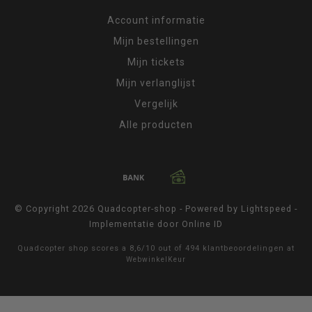
Account informatie
Mijn bestellingen
Mijn tickets
Mijn verlanglijst
Vergelijk
Alle producten
© Copyright 2026 Quadcopter-shop - Powered by
Lightspeed
-
Implementatie door
Online ID
Quadcopter shop
scores a
8,6
/
10
out of
494
klantbeoordelingen at
WebwinkelKeur