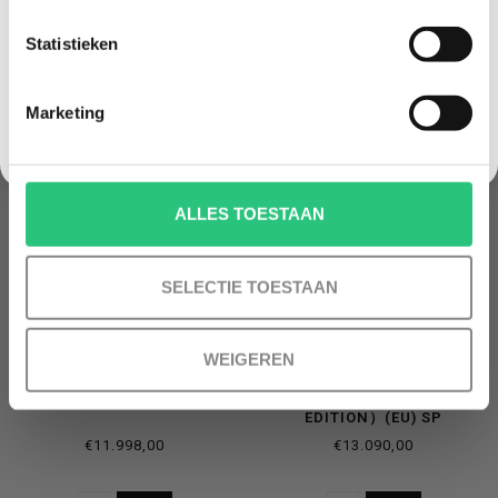
Statistieken
NEE, GEEN VOORDEEL a.u.b.
GERELATEERDE PRODUCTEN
Marketing
ALLES TOESTAAN
SELECTIE TOESTAAN
WEIGEREN
DJI ZENMUSE H30T
ZENMUSE L2 (UNIVERSAL
EDITION）(EU) SP
€11.998,00
€13.090,00