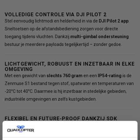
VOLLEDIGE CONTROLE VIA DJI PILOT 2
Stel eenvoudig lichtmodi en helderheid in via de
DJI Pilot 2 app
.
Sneltoetsen op de afstandsbediening zorgen voor directe
toegang tijdens vluchten. Dankzij
multi-gimbal ondersteuning
bestuur je meerdere payloads tegelijkertijd – zonder gedoe.
LICHTGEWICHT, ROBUUST EN INZETBAAR IN ELKE
OMGEVING
Met een gewicht van
slechts 760 gram
en een
IP54-rating
is de
Zenmuse S1 bestand tegen stof, spatwater en temperaturen van
-20°C tot 40°C. Daarmee is hij inzetbaar in stedelijke gebieden,
industriële omgevingen en zelfs kustgebieden.
FLEXIBEL EN FUTURE-PROOF DANKZIJ SDK
Via
DJI’s Mobile SDK
integreer je de spotlight eenvoudig in eigen
apps. Automatiseer inspectieroutines, pas verlichtingsscenario’s