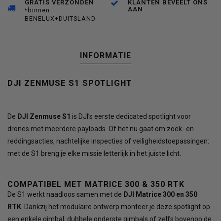
GRATIS VERZONDEN
KLANTEN BEVEELT ONS
AAN
*binnen
BENELUX+DUITSLAND
INFORMATIE
DJI ZENMUSE S1 SPOTLIGHT
De
DJI Zenmuse S1
is DJI’s eerste dedicated spotlight voor
drones met meerdere payloads. Of het nu gaat om zoek- en
reddingsacties, nachtelijke inspecties of veiligheidstoepassingen:
met de S1 breng je elke missie letterlijk in het juiste licht.
COMPATIBEL MET MATRICE 300 & 350 RTK
De S1 werkt naadloos samen met de
DJI Matrice 300 en 350
RTK
. Dankzij het modulaire ontwerp monteer je deze spotlight op
een enkele gimbal, dubbele onderste gimbals of zelfs bovenop de