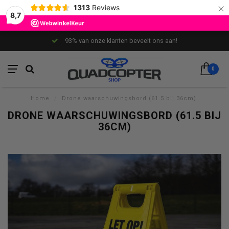
×
1313
Reviews
8,7
93% van onze klanten beveelt ons aan!
0
Home
/
Drone waarschuwingsbord (61.5 bij 36cm)
DRONE WAARSCHUWINGSBORD (61.5 BIJ
36CM)