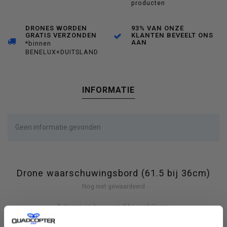
producten
DRONES WORDEN
93% VAN ONZE
GRATIS VERZONDEN
KLANTEN BEVEELT ONS
AAN
*binnen
BENELUX+DUITSLAND
INFORMATIE
Geen informatie gevonden
Drone waarschuwingsbord (61.5 bij 36cm)
Nog niet gewaardeerd
0 sterren op basis van 0 beoordelingen