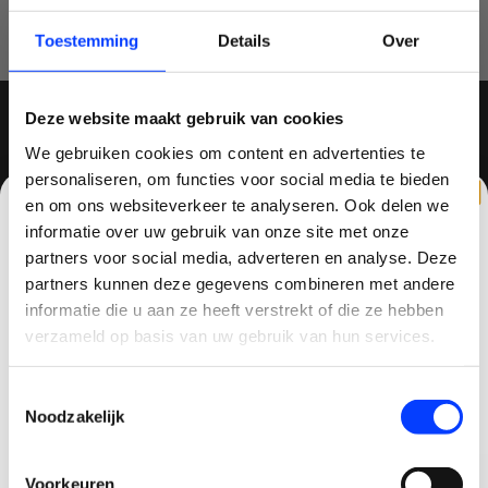
JE BEOORDELING TOEVOEGEN
Toestemming
Details
Over
Deze website maakt gebruik van cookies
We gebruiken cookies om content en advertenties te
MELD JE AAN VOOR ONZE NIEUWSBRIEF
personaliseren, om functies voor social media te bieden
en om ons websiteverkeer te analyseren. Ook delen we
informatie over uw gebruik van onze site met onze
partners voor social media, adverteren en analyse. Deze
partners kunnen deze gegevens combineren met andere
QUADCOPTER-SHOP
CLAIM KORTING OP JE EERSTE
informatie die u aan ze heeft verstrekt of die ze hebben
BESTELLING!
verzameld op basis van uw gebruik van hun services.
Contactgegevens
Ontvang je welkomstkorting tot 15 euro.
Haagsittarderweg 27
Toestemmingsselectie
.
Minimale besteding 100 euro
6132 SV
Noodzakelijk
Sittard, Nederland
Email
+31634786988
Voorkeuren