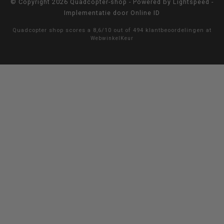
© Copyright 2026 Quadcopter-shop - Powered by
Lightspeed
-
Implementatie door
Online ID
Quadcopter shop
scores a
8,6
/
10
out of
494
klantbeoordelingen at
WebwinkelKeur