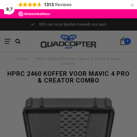
×
1313
Reviews
8,7
93% van onze klanten beveelt ons aan!
0
Home
/
HPRC 2460 koffer voor Mavic 4 Pro & Creator
Combo
HPRC 2460 KOFFER VOOR MAVIC 4 PRO
& CREATOR COMBO