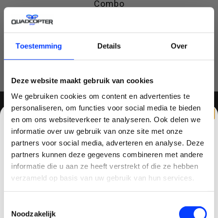
Combo
Nog niet gewaardeerd
0 sterren op basis van 0 beoordelingen
Toestemming
Details
Over
JE BEOORDELING TOEVOEGEN
Deze website maakt gebruik van cookies
We gebruiken cookies om content en advertenties te
personaliseren, om functies voor social media te bieden
en om ons websiteverkeer te analyseren. Ook delen we
MELD JE AAN VOOR ONZE NIEUWSBRIEF
informatie over uw gebruik van onze site met onze
partners voor social media, adverteren en analyse. Deze
partners kunnen deze gegevens combineren met andere
CLAIM KORTING OP JE EERSTE
informatie die u aan ze heeft verstrekt of die ze hebben
BESTELLING!
verzameld op basis van uw gebruik van hun services.
QUADCOPTER-SHOP
Ontvang je welkomstkorting tot 15 euro.
Toestemmingsselectie
Contactgegevens
.
Minimale besteding 100 euro
Noodzakelijk