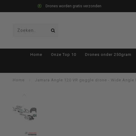
Drones worden gratis verzonden
Gebruik
Home
Onze Top 10
Drones onder 250gram
de
Home
/
Jamara Angle 120 VR goggle drone - Wide Angle D
pijltjes