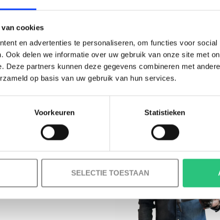
BESTELLING!
 van cookies
p de gewenste hoogte zonder constante
Ontvang je welkomstkorting tot 15 euro.
ent en advertenties te personaliseren, om functies voor social
.
Minimale besteding 100 euro
. Ook delen we informatie over uw gebruik van onze site met on
p je smartphone en laat de drone deze
e. Deze partners kunnen deze gegevens combineren met andere i
l
erzameld op basis van uw gebruik van hun services.
rpe beelden vast en sla ze op de
inbegrepen
 delen.
hten, zelfs bij lichte wind, en maak soepele video-
Voorkeuren
Statistieken
Korting graag!
onder signaalinterferentie, ideaal voor
NEE, GEEN VOORDEEL a.u.b.
iening, app
voor een intuïtieve en responsieve
SELECTIE TOESTAAN
 afneembare rotorbescherming
is de drone