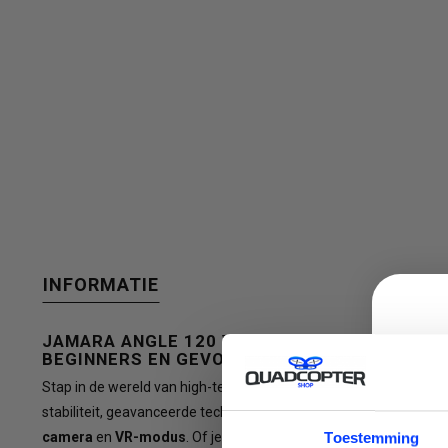
een
beschikbaar
INFORMATIE
resultaat
JAMARA ANGLE 120 VR GOGGLE DRONE - DE 
BEGINNERS EN GEVORDERDEN!
Stap in de wereld van high-tech vliegen met de
Jamara Angle 1
te
stabiliteit, geavanceerde technologie en een meeslepende vliege
C
camera
en
VR-modus
. Of je nu een beginner bent of een ervare
Toestemming