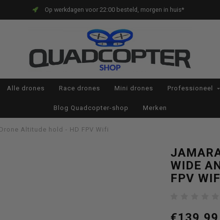
Op werkdagen voor 22:00 besteld, morgen in huis*
Alle drones
Race drones
Mini drones
Professioneel
Blog Quadcopter-shop
Merken
rone Altitude hold - HD FPV Wifi
JAMARA
WIDE AN
FPV WIF
€139,99