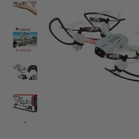
op
en
neer
om