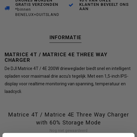
DRONES WORDEN
93% VAN ONZE
GRATIS VERZONDEN
KLANTEN BEVEELT ONS
AAN
*binnen
BENELUX+DUITSLAND
INFORMATIE
MATRICE 4T / MATRICE 4E THREE WAY
CHARGER
De DJI Matrice 4T / 4E 200W drieweglader biedt snel en intelligent
opladen voor maximaal drie accu's tegelijk. Met een 1,5-inch IPS-
display voor realtime monitoring van spanning, temperatuur en
laadcycli.
Matrice 4T / Matrice 4E Three Way Charger
with 60% Storage Mode
Nog niet gewaardeerd