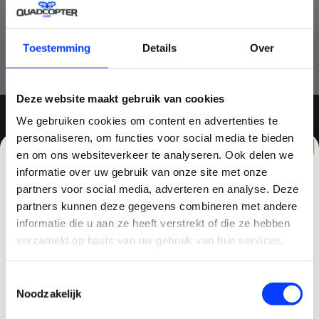
0 sterren op basis van 0 beoordelingen
JE BEOORDELING TOEVOEGEN
Toestemming
Details
Over
Deze website maakt gebruik van cookies
We gebruiken cookies om content en advertenties te
personaliseren, om functies voor social media te bieden
MELD JE AAN VOOR ONZE NIEUWSBRIEF
en om ons websiteverkeer te analyseren. Ook delen we
informatie over uw gebruik van onze site met onze
partners voor social media, adverteren en analyse. Deze
partners kunnen deze gegevens combineren met andere
CLAIM KORTING OP JE EERSTE
informatie die u aan ze heeft verstrekt of die ze hebben
QUADCOPTER-SHOP
BESTELLING!
verzameld op basis van uw gebruik van hun services.
Contactgegevens
Ontvang je welkomstkorting tot 15 euro.
Toestemmingsselectie
.
Minimale besteding 100 euro
Haagsittarderweg 27
Noodzakelijk
Email
6132 SV