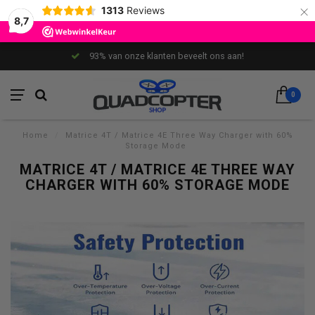
×
1313
Reviews
8,7
93% van onze klanten beveelt ons aan!
0
Home
/
Matrice 4T / Matrice 4E Three Way Charger with 60%
Storage Mode
MATRICE 4T / MATRICE 4E THREE WAY
CHARGER WITH 60% STORAGE MODE