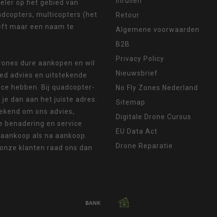
Inruilen
eler op het gebied van
dcopters, multicopters (het
Retour
eft maar een naam te
Algemene voorwaarden
B2B
Privacy Policy
drones dure aankopen en wil
Nieuwsbrief
oed advies en uitstekende
ice hebben. Bij quadcopter-
No Fly Zones Nederland
 je dan aan het juiste adres.
Sitemap
ekend om ons advies,
Digitale Drone Cursus
e benadering en service
EU Data Act
 aankoop als na aankoop.
Drone Reparatie
 onze klanten raad ons dan