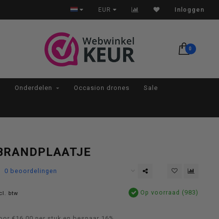
Op werkdagen voor 22:00 besteld, morgen in huis*
EUR
Inloggen
0
Onderdelen
Occasion drones
Sale
BRANDPLAATJE
0 beoordelingen
Op voorraad (983)
cl. btw
oor €16,00 per stuk en bespaar 16%