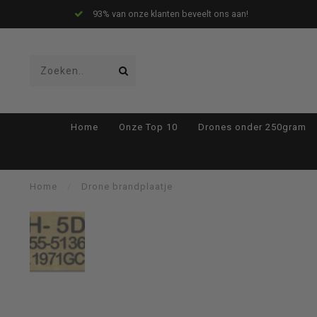
93% van onze klanten beveelt ons aan!
Gebruik
Home
Onze Top 10
Drones onder 250gram
de
Home
/
Drone brandplaatje
pijltjes