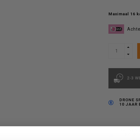
Maximaal 16 k
Achte
2-3 
DRONE S
10 JAAR 
DRONES 
VERZON
*binnen 