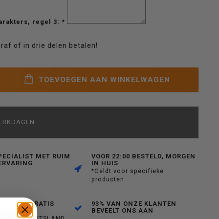
arakters, regel 3:
*
raf of in drie delen betalen!
TOEVOEGEN AAN WINKELWAGEN
WERKDAGEN
PECIALIST MET RUIM
VOOR 22:00 BESTELD, MORGEN
ERVARING
IN HUIS
*Geldt voor specifieke
producten
WORDEN GRATIS
93% VAN ONZE KLANTEN
DEN
BEVEELT ONS AAN
BENELUX+DUITSLAND