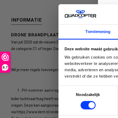
INFORMATIE
selecteren.
C
Toestemming
DRONE BRANDPLAATJE
Van juli 2020 zal de nieuwe EU regelgeving voor drone ingaan. 
de categorie C1 of hoger. Dan heb je een drone brandplaatje nod
Deze website maakt gebruik
Druk
We gebruiken cookies om cont
websiteverkeer te analyseren
8,7
media, adverteren en analys
Wil je meer regels toevoegen? Contacteer ons dan voor de prijs 
Emai
verstrekt of die ze hebben v
op
Toestemmingsselectie
PH-nummer aanvragen
Noodzakelijk
Ieder luchtvaarttuig heeft een id nummer nodig. Zo ook een dron
vragen. Deze kan aangevraagd worden bij het luchtvaartuigregi
via https://www.ilent.nl/onderwerpen/drones/bewijs-van-inschri
Enter