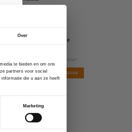
TE
Over
Drone brandplaatje
Nog niet gewaardeerd
0 sterren op basis van 0 beoordelingen
 media te bieden en om ons
ze partners voor social
JE BEOORDELING TOEVOEGEN
nformatie die u aan ze heeft
Marketing