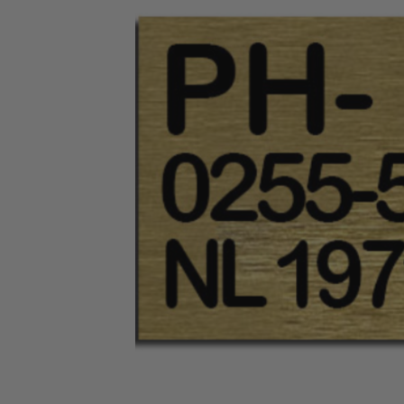
op
en
neer
om