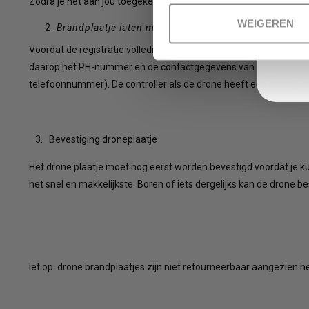
Zodra je het aan jou toegekende PH-nummer weet, kun je bij ons
WEIGEREN
Brandplaatje laten maken
Voordat de registratie volledig afgerond kan worden, moet het 
daarop het PH-nummer en de contactgegevens van degene die de
om
telefoonnummer). De controller als de drone heeft een brandplaat
3. Bevestiging droneplaatje
naar
Het drone plaatje moet nog eerst worden bevestigd voordat je kun
het snel en makkelijkste. Boren of iets dergelijks kan de drone 
het
let op: drone brandplaatjes zijn niet retourneerbaar aangezien h