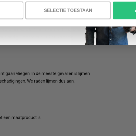
 een brandplaatje laten maken voor je drone
SELECTIE TOESTAAN
toestel voorzien worden van een brandplaatje met
 drone gebruikt (minimaal:(bedrijfs)naam,
je nodig. Je hebt er dus 2 stuks nodig.
t gaan vliegen. In de meeste gevallen is lijmen
beschadigingen. We raden lijmen dus aan.
et een maatproduct is.