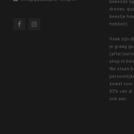
bekende sp
drones, qua
Als
beestje ho
hebben).
Vaak zijn 
je graag g
u
(after)serv
shop.nl ben
We staan b
persoonlijk
zowel voor
met
93% van al
ook aan.
aanraaktoetsen