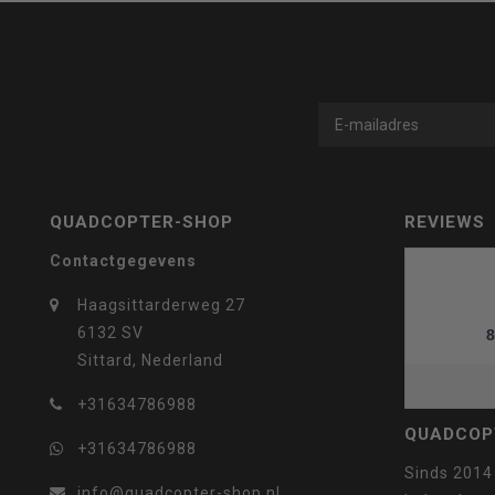
geselecteerde
zoekresultaat
QUADCOPTER-SHOP
REVIEWS
Contactgegevens
te
Haagsittarderweg 27
6132 SV
8
Sittard, Nederland
+31634786988
gaan.
QUADCOP
+31634786988
Sinds 2014
info@quadcopter-shop.nl