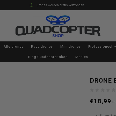
Drones worden gratis verzonden
Alle drones
Race drones
Mini drones
Professioneel
Blog Quadcopter-shop
Merken
DRONE 
€18,99
In
Koop 2 v