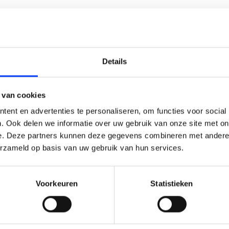
LAIM KORTING OP JE EERS
Details
BESTELLING!
Heeft de drone een gewicht boven de 250gram, dus
ig.
 van cookies
Ontvang je welkomstkorting tot 15 euro.
ent en advertenties te personaliseren, om functies voor social
.
Minimale besteding 100 euro
. Ook delen we informatie over uw gebruik van onze site met on
e. Deze partners kunnen deze gegevens combineren met andere i
en mogelijkheden.
l
erzameld op basis van uw gebruik van hun services.
Voorkeuren
Statistieken
Korting graag!
e. Dit doe je met als eerst een PH-nummer aan te
ster, via telefoonnummer 088-4890000 of
jving-drones
NEE, GEEN VOORDEEL a.u.b.