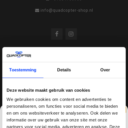
info@quadcopter-shop.nl
REVIEWS
Toestemming
Details
Over
/
8.6
10
810 reviews
Deze website maakt gebruik van cookies
We gebruiken cookies om content en advertenties te
personaliseren, om functies voor social media te bieden
QUADCOPTER-SHOP.NL
en om ons websiteverkeer te analyseren. Ook delen we
Sinds 2014 is quadcopter-shop een bekende
informatie over uw gebruik van onze site met onze
speler op het gebied van drones, quadcopters,
partners voor social media, adverteren en analyse. Deze