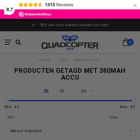
×
1313
Reviews
8,7
93% van onze klanten beveelt ons aan!
0
Home
/
Tags
/
380mah accu
PRODUCTEN GETAGD MET 380MAH
ACCU
24
Min: €
0
Max: €
5
Meest bekeken