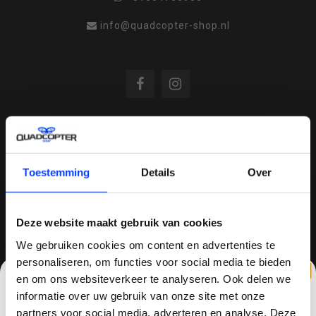
info@quadcopter-shop.nl
REVIEWS
Toestemming
Details
Over
/
8.6
10
810 reviews
Deze website maakt gebruik van cookies
We gebruiken cookies om content en advertenties te
personaliseren, om functies voor social media te bieden
QUADCOPTER-SHOP.NL
en om ons websiteverkeer te analyseren. Ook delen we
Sinds 2014 is quadcopter-shop een bekende
informatie over uw gebruik van onze site met onze
speler op het gebied van drones, quadcopters,
partners voor social media, adverteren en analyse. Deze