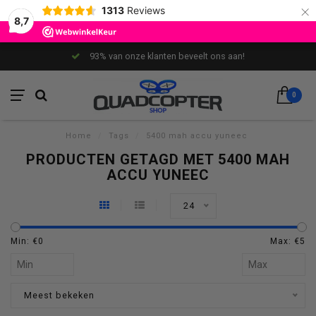
×
1313
Reviews
8,7
93% van onze klanten beveelt ons aan!
0
Home
/
Tags
/
5400 mah accu yuneec
PRODUCTEN GETAGD MET 5400 MAH
ACCU YUNEEC
24
Min: €
0
Max: €
5
Meest bekeken