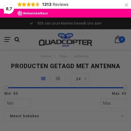
×
1313
Reviews
8,7
93% van onze klanten beveelt ons aan!
0
Home
/
Tags
/
antenna
PRODUCTEN GETAGD MET ANTENNA
24
Min: €
0
Max: €
5
Meest bekeken