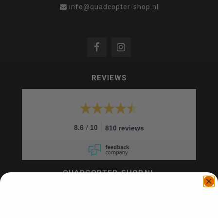
info@quadcopter-shop.nl
REVIEWS
/
8.6
10
810 reviews
QUADCOPTER-SHOP.NL
Sinds 2014 is quadcopter-shop een bekende
speler op het gebied van drones, quadcopters,
multicopters (het beestje hoeft maar een naam