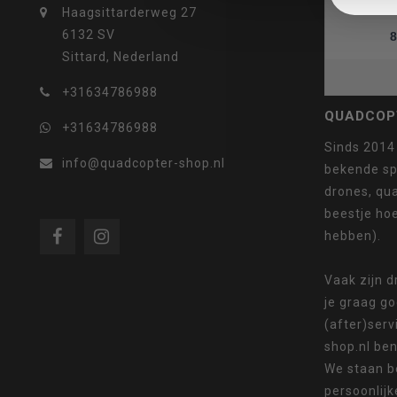
Haagsittarderweg 27
6132 SV
8
Sittard, Nederland
selecteren.
+31634786988
QUADCOP
+31634786988
Sinds 2014
info@quadcopter-shop.nl
bekende sp
Druk
drones, qua
beestje ho
hebben).
op
Vaak zijn 
je graag g
(after)serv
shop.nl ben
We staan b
Enter
persoonlijk