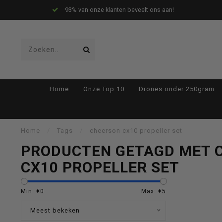
93% van onze klanten beveelt ons aan!
Gebruik
Home
Onze Top 10
Drones onder 250gram
de
Home
/
Tags
/
cheerson cx10 propeller set
PRODUCTEN GETAGD MET 
CX10 PROPELLER SET
pijltjes
Min: €
0
Max: €
5
Meest bekeken