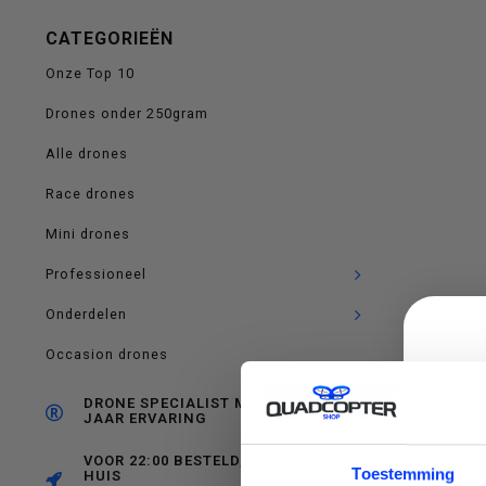
op
CATEGORIEËN
Onze Top 10
Drones onder 250gram
en
Alle drones
Race drones
Mini drones
neer
Professioneel
Onderdelen
Occasion drones
om
DRONE SPECIALIST MET RUIM 10
JAAR ERVARING
VOOR 22:00 BESTELD, MORGEN IN
C
Toestemming
HUIS