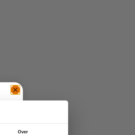
TE
Over