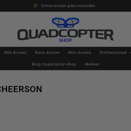
Drones worden gratis verzonden
Alle drones
Race drones
Mini drones
Professioneel
Blog Quadcopter-shop
Merken
CHEERSON