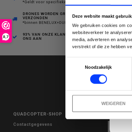
*Geldt voor specifieke producten
een
DRONES WORDEN GRATIS
Deze website maakt gebruik
VERZONDEN
*binnen BENELUX+DUITSLAND
We gebruiken cookies om cont
websiteverkeer te analyseren
93% VAN ONZE KLANTEN BEVEELT
8,7
ONS AAN
media, adverteren en analys
Emai
verstrekt of die ze hebben v
beschikbaar
Toestemmingsselectie
Noodzakelijk
resultaat
WEIGEREN
QUADCOPTER-SHOP
REVIEWS
te
Contactgegevens