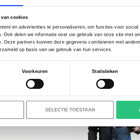
BESTELLING!
 van cookies
Ontvang je welkomstkorting tot 15 euro.
ent en advertenties te personaliseren, om functies voor social
.
Minimale besteding 100 euro
. Ook delen we informatie over uw gebruik van onze site met on
e. Deze partners kunnen deze gegevens combineren met andere i
l
erzameld op basis van uw gebruik van hun services.
Voorkeuren
Statistieken
Korting graag!
MELD JE AAN VOOR ONZE NIEUWSBRIEF
NEE, GEEN VOORDEEL a.u.b.
SELECTIE TOESTAAN
INFORMATIE
Over ons