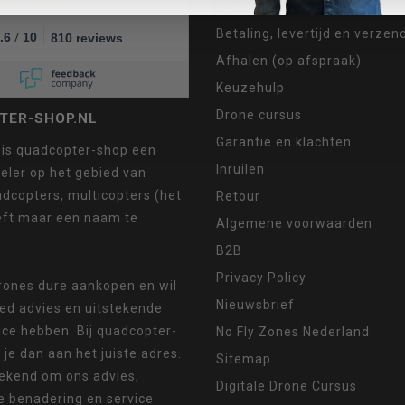
Contact
Betaling, levertijd en verze
/
.6
10
810 reviews
Afhalen (op afspraak)
Keuzehulp
Drone cursus
TER-SHOP.NL
Garantie en klachten
 is quadcopter-shop een
Inruilen
eler op het gebied van
dcopters, multicopters (het
Retour
eft maar een naam te
Algemene voorwaarden
B2B
Privacy Policy
drones dure aankopen en wil
Nieuwsbrief
oed advies en uitstekende
ice hebben. Bij quadcopter-
No Fly Zones Nederland
 je dan aan het juiste adres.
Sitemap
ekend om ons advies,
Digitale Drone Cursus
e benadering en service