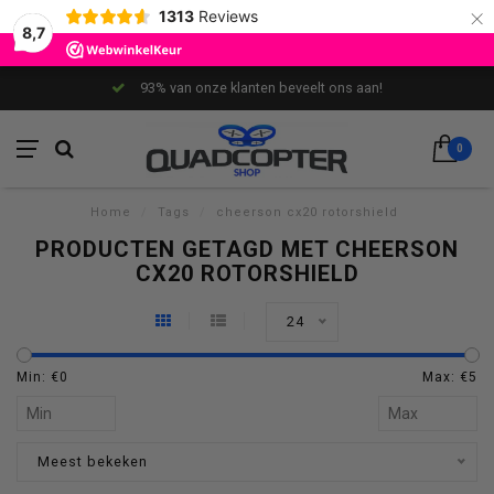
×
1313
Reviews
8,7
93% van onze klanten beveelt ons aan!
0
Home
/
Tags
/
cheerson cx20 rotorshield
PRODUCTEN GETAGD MET CHEERSON
CX20 ROTORSHIELD
24
Min: €
0
Max: €
5
Meest bekeken