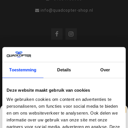
info@quadcopter-shop.nl
REVIEWS
Toestemming
Details
Over
/
8.6
10
810 reviews
Deze website maakt gebruik van cookies
We gebruiken cookies om content en advertenties te
personaliseren, om functies voor social media te bieden
QUADCOPTER-SHOP.NL
en om ons websiteverkeer te analyseren. Ook delen we
Sinds 2014 is quadcopter-shop een bekende
informatie over uw gebruik van onze site met onze
speler op het gebied van drones, quadcopters,
partners voor social media, adverteren en analyse. Deze