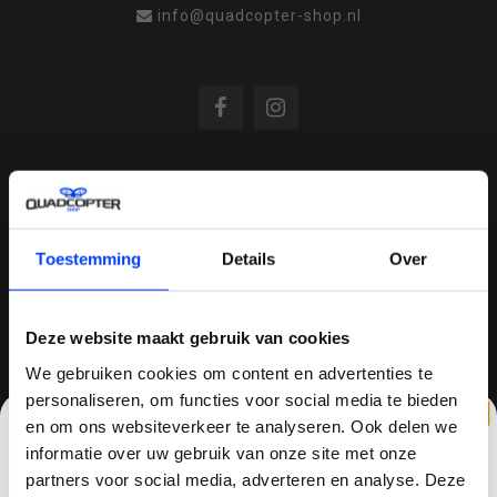
info@quadcopter-shop.nl
REVIEWS
Toestemming
Details
Over
/
8.6
10
810 reviews
Deze website maakt gebruik van cookies
We gebruiken cookies om content en advertenties te
QUADCOPTER-SHOP.NL
personaliseren, om functies voor social media te bieden
en om ons websiteverkeer te analyseren. Ook delen we
Sinds 2014 is quadcopter-shop een bekende
informatie over uw gebruik van onze site met onze
speler op het gebied van drones, quadcopters,
partners voor social media, adverteren en analyse. Deze
multicopters (het beestje hoeft maar een naam