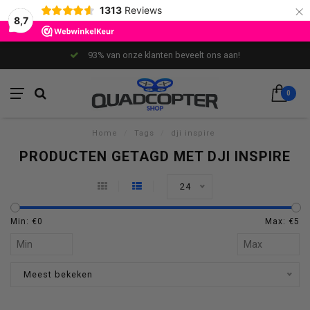
×
1313
Reviews
8,7
93% van onze klanten beveelt ons aan!
0
Home
/
Tags
/
dji inspire
PRODUCTEN GETAGD MET DJI INSPIRE
24
Min: €
0
Max: €
5
Meest bekeken