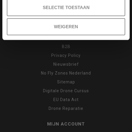
Drone cursus
SELECTIE TOESTAAN
Garantie en klachten
Inruilen
WEIGEREN
Retour
Algemene voorwaarden
B2B
Privacy Policy
Nieuwsbrief
No Fly Zones Nederland
Sitemap
Digitale Drone Cursus
EU Data Act
Drone Reparatie
MIJN ACCOUNT