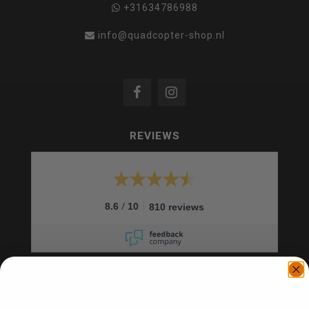
+31634786988
info@quadcopter-shop.nl
REVIEWS
/
8.6
10
810 reviews
QUADCOPTER-SHOP.NL
Sinds 2014 is quadcopter-shop een bekende