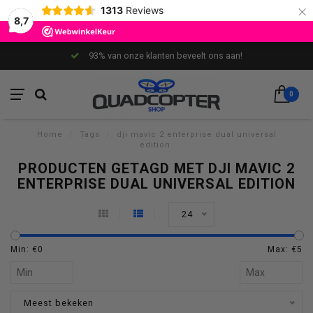
×
1313
Reviews
8,7
93% van onze klanten beveelt ons aan!
0
Home
/
Tags
/
dji mavic 2 enterprise dual universal
edition
PRODUCTEN GETAGD MET DJI MAVIC 2
ENTERPRISE DUAL UNIVERSAL EDITION
24
Min: €
0
Max: €
5
Meest bekeken