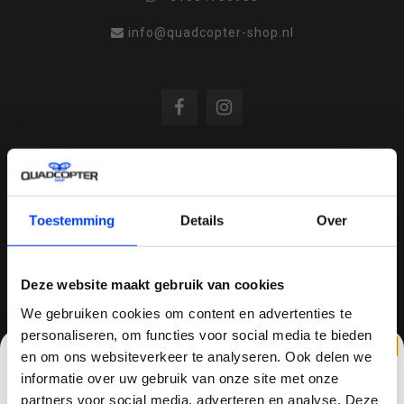
info@quadcopter-shop.nl
REVIEWS
Toestemming
Details
Over
/
8.6
10
810 reviews
Deze website maakt gebruik van cookies
We gebruiken cookies om content en advertenties te
personaliseren, om functies voor social media te bieden
QUADCOPTER-SHOP.NL
en om ons websiteverkeer te analyseren. Ook delen we
Sinds 2014 is quadcopter-shop een bekende
informatie over uw gebruik van onze site met onze
speler op het gebied van drones, quadcopters,
partners voor social media, adverteren en analyse. Deze