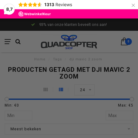
×
1313
Reviews
8,7
93% van onze klanten beveelt ons aan!
0
Home
/
Tags
/
dji mavic 2 zoom
PRODUCTEN GETAGD MET DJI MAVIC 2
ZOOM
24
Min: €
0
Max: €
5
Meest bekeken