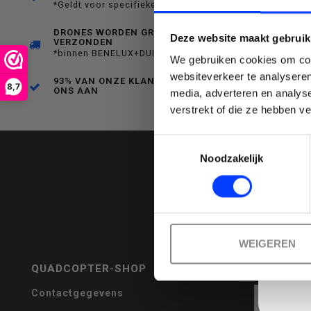
*Geldt voor specifieke producten
een
DRONES WORDEN GRATIS
Deze website maakt gebruik
VERZONDEN
*binnen BENELUX+DUITSLAND
We gebruiken cookies om cont
websiteverkeer te analyseren
93% VAN ONZE KLANTEN BEVEELT
8,7
ONS AAN
media, adverteren en analys
Emai
verstrekt of die ze hebben v
beschikbaar
Toestemmingsselectie
Noodzakelijk
resultaat
WEIGEREN
QUADCOPTER-SHOP
REVIEWS
te
Contactgegevens