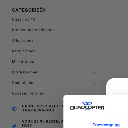
op
CATEGORIEËN
Onze Top 10
Drones onder 250gram
en
Alle drones
Race drones
Mini drones
neer
Professioneel
Onderdelen
Occasion drones
om
DRONE SPECIALIST MET RUIM 10
JAAR ERVARING
VOOR 22:00 BESTELD, MORGEN IN
C
Toestemming
HUIS