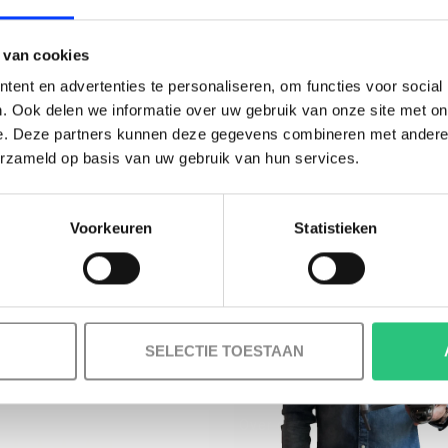
BESTELLING!
 van cookies
Ontvang je welkomstkorting tot 15 euro.
ent en advertenties te personaliseren, om functies voor social
.
Minimale besteding 100 euro
. Ook delen we informatie over uw gebruik van onze site met on
e. Deze partners kunnen deze gegevens combineren met andere i
l
erzameld op basis van uw gebruik van hun services.
Voorkeuren
Statistieken
Korting graag!
MELD JE AAN VOOR ONZE NIEUWSBRIEF
NEE, GEEN VOORDEEL a.u.b.
SELECTIE TOESTAAN
INFORMATIE
Over ons