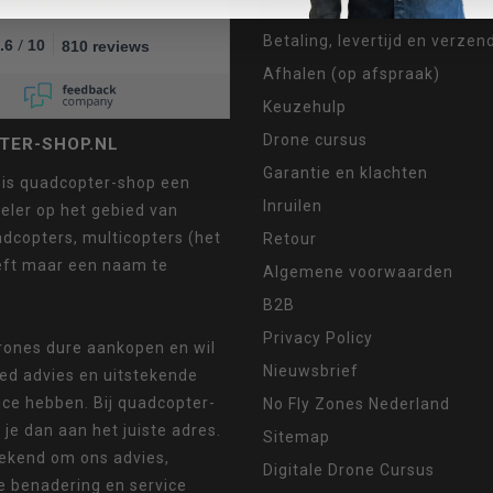
Contact
Betaling, levertijd en verze
/
.6
10
810 reviews
Afhalen (op afspraak)
Keuzehulp
Drone cursus
TER-SHOP.NL
Garantie en klachten
 is quadcopter-shop een
Inruilen
eler op het gebied van
dcopters, multicopters (het
Retour
eft maar een naam te
Algemene voorwaarden
B2B
Privacy Policy
drones dure aankopen en wil
Nieuwsbrief
oed advies en uitstekende
ice hebben. Bij quadcopter-
No Fly Zones Nederland
 je dan aan het juiste adres.
Sitemap
ekend om ons advies,
Digitale Drone Cursus
e benadering en service