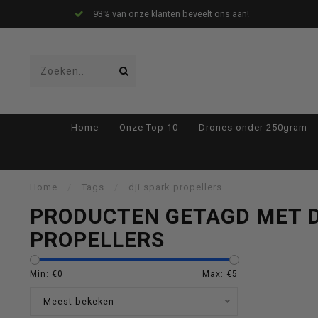
93% van onze klanten beveelt ons aan!
Gebruik
Home
Onze Top 10
Drones onder 250gram
de
Home
/
Tags
/
dji spark propellers
PRODUCTEN GETAGD MET D
PROPELLERS
pijltjes
Min: €
0
Max: €
5
Meest bekeken