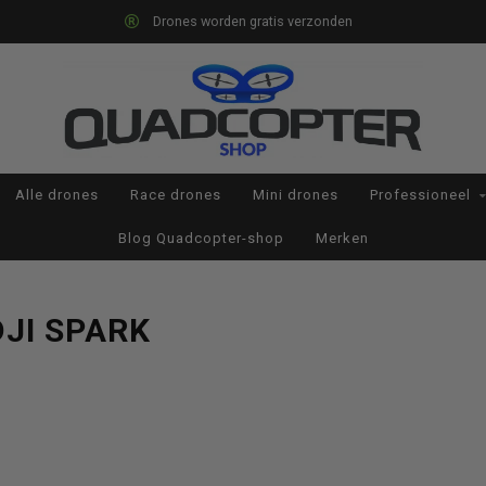
Drones worden gratis verzonden
Alle drones
Race drones
Mini drones
Professioneel
Blog Quadcopter-shop
Merken
JI SPARK