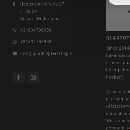
Haagsittarderweg 27
6132 SV
8
Sittard, Nederland
selecteren.
+31634786988
QUADCOP
+31634786988
Sinds 2014
info@quadcopter-shop.nl
bekende sp
Druk
drones, qua
beestje ho
hebben).
op
Vaak zijn 
je graag g
(after)serv
shop.nl ben
We staan b
Enter
persoonlijk