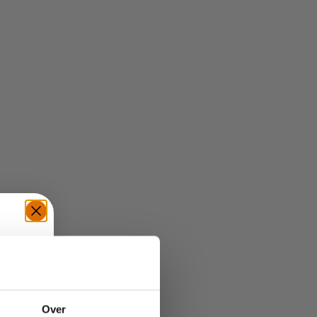
TE
Over