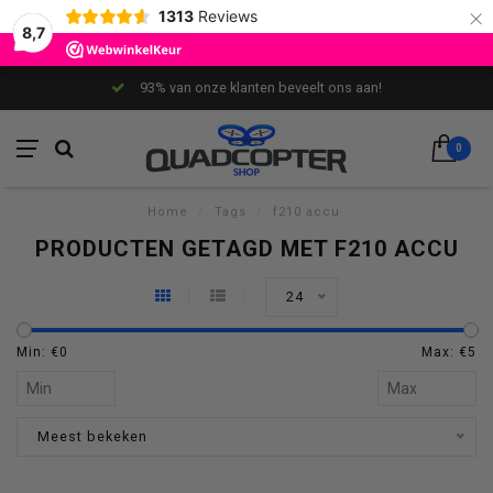
×
1313
Reviews
8,7
93% van onze klanten beveelt ons aan!
0
Home
/
Tags
/
f210 accu
PRODUCTEN GETAGD MET F210 ACCU
24
Min: €
0
Max: €
5
Meest bekeken