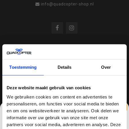
info@quadcopter-shop.nl
REVIEWS
Toestemming
Details
Over
/
8.6
10
810 reviews
Deze website maakt gebruik van cookies
We gebruiken cookies om content en advertenties te
QUADCOPTER-SHOP.NL
personaliseren, om functies voor social media te bieden
en om ons websiteverkeer te analyseren. Ook delen we
Sinds 2014 is quadcopter-shop een bekende
informatie over uw gebruik van onze site met onze
speler op het gebied van drones, quadcopters,
partners voor social media, adverteren en analyse. Deze
multicopters (het beestje hoeft maar een naam