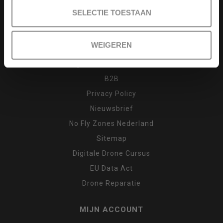
Drone cursus
SELECTIE TOESTAAN
Garantie en klachten
Inruilen
WEIGEREN
Retour
Algemene voorwaarden
B2B
Privacy Policy
Nieuwsbrief
No Fly Zones Nederland
Sitemap
Digitale Drone Cursus
EU Data Act
Drone Reparatie
MIJN ACCOUNT