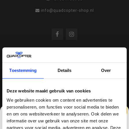
info@quadcopter-shop.nl
REVIEWS
Toestemming
Details
Over
/
8.6
10
810 reviews
Deze website maakt gebruik van cookies
We gebruiken cookies om content en advertenties te
personaliseren, om functies voor social media te bieden
QUADCOPTER-SHOP.NL
en om ons websiteverkeer te analyseren. Ook delen we
Sinds 2014 is quadcopter-shop een bekende
informatie over uw gebruik van onze site met onze
speler op het gebied van drones, quadcopters,
partners voor social media, adverteren en analyse. Deze