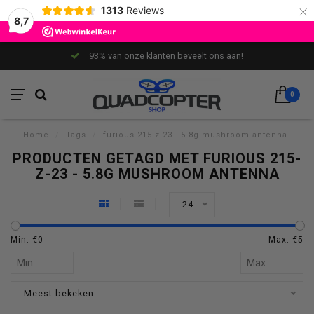
×
1313
Reviews
8,7
93% van onze klanten beveelt ons aan!
0
Home
/
Tags
/
furious 215-z-23 - 5.8g mushroom antenna
PRODUCTEN GETAGD MET FURIOUS 215-
Z-23 - 5.8G MUSHROOM ANTENNA
24
Min: €
0
Max: €
5
Meest bekeken