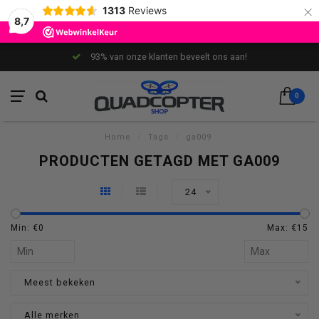
×
1313
Reviews
8,7
93% van onze klanten beveelt ons aan!
0
Home
/
Tags
/
ga009
PRODUCTEN GETAGD MET GA009
24
Min: €
0
Max: €
15
Meest bekeken
Alle merken