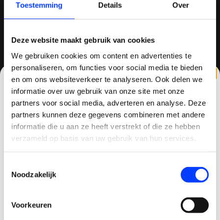
Toestemming
Details
Over
info@quadcopter-shop.nl
Deze website maakt gebruik van cookies
We gebruiken cookies om content en advertenties te
personaliseren, om functies voor social media te bieden
en om ons websiteverkeer te analyseren. Ook delen we
REVIEWS
informatie over uw gebruik van onze site met onze
partners voor social media, adverteren en analyse. Deze
partners kunnen deze gegevens combineren met andere
CLAIM KORTING OP JE EERSTE
informatie die u aan ze heeft verstrekt of die ze hebben
/
8.6
10
810 reviews
BESTELLING!
verzameld op basis van uw gebruik van hun services.
Ontvang je welkomstkorting tot 15 euro.
Toestemmingsselectie
.
Minimale besteding 100 euro
Noodzakelijk
QUADCOPTER-SHOP.NL
Email
Sinds 2014 is quadcopter-shop een bekende
speler op het gebied van drones, quadcopters,
Voorkeuren
Korting graag!
multicopters (het beestje hoeft maar een naam