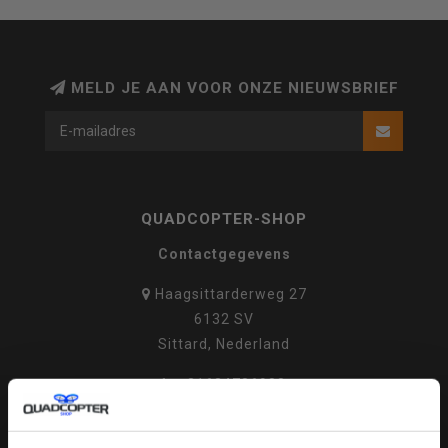
MELD JE AAN VOOR ONZE NIEUWSBRIEF
QUADCOPTER-SHOP
Contactgegevens
Haagsittarderweg 27
6132 SV
Sittard, Nederland
+31634786988
+31634786988