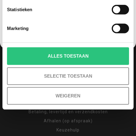
te hebben).
Statistieken
NEE, GEEN VOORDEEL a.u.b.
Vaak zijn drones dure aankopen en wil je graag
Marketing
goed advies en uitstekende (after)service
hebben. Bij quadcopter-shop.nl ben je dan aan
het juiste adres. We staan bekend om ons advies,
persoonlijke benadering en service zowel voor
ALLES TOESTAAN
aankoop als na aankoop. 93% van al onze klanten
raad ons dan ook aan.
SELECTIE TOESTAAN
INFORMATIE
Over ons
WEIGEREN
Contact
Betaling, levertijd en verzendkosten
Afhalen (op afspraak)
Keuzehulp