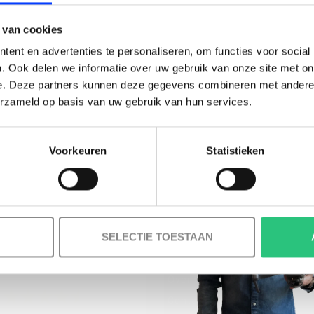
BESTELLING!
 van cookies
Ontvang je welkomstkorting tot 15 euro.
ent en advertenties te personaliseren, om functies voor social
.
Minimale besteding 100 euro
. Ook delen we informatie over uw gebruik van onze site met on
e. Deze partners kunnen deze gegevens combineren met andere i
l
erzameld op basis van uw gebruik van hun services.
Voorkeuren
Statistieken
Korting graag!
MELD JE AAN VOOR ONZE NIEUWSBRIEF
NEE, GEEN VOORDEEL a.u.b.
SELECTIE TOESTAAN
INFORMATIE
Over ons
Contact