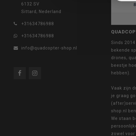
6132 SV
8
Sittard, Nederland
selecteren.
+31634786988
QUADCOP
+31634786988
Sinds 2014
info@quadcopter-shop.nl
bekende sp
drones, qua
Druk
beestje ho
hebben).
Vaak zijn 
je graag g
op
(after)serv
shop.nl ben
We staan b
persoonlijk
Enter
zowel voor