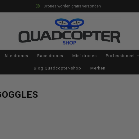
Drones worden gratis verzonden
Alle drones
Race drones
Mini drones
Professioneel
Blog Quadcopter-shop
Merken
GOGGLES