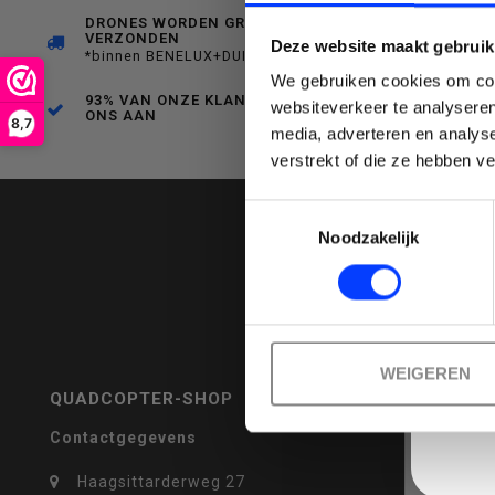
DRONES WORDEN GRATIS
VERZONDEN
Deze website maakt gebruik
een
*binnen BENELUX+DUITSLAND
We gebruiken cookies om cont
93% VAN ONZE KLANTEN BEVEELT
websiteverkeer te analyseren
ONS AAN
8,7
media, adverteren en analys
Emai
verstrekt of die ze hebben v
beschikbaar
Toestemmingsselectie
Noodzakelijk
resultaat
WEIGEREN
QUADCOPTER-SHOP
REVIEWS
Contactgegevens
te
Haagsittarderweg 27