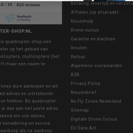
Betaling, levertijd en verze
/
.6
10
810 reviews
Afhalen (op afspraak)
Keuzehulp
Drone cursus
TER-SHOP.NL
Garantie en klachten
 is quadcopter-shop een
Inruilen
eler op het gebied van
dcopters, multicopters (het
Retour
eft maar een naam te
Algemene voorwaarden
B2B
Privacy Policy
drones dure aankopen en wil
Nieuwsbrief
oed advies en uitstekende
ice hebben. Bij quadcopter-
No Fly Zones Nederland
 je dan aan het juiste adres.
Sitemap
ekend om ons advies,
Digitale Drone Cursus
e benadering en service
EU Data Act
 aankoop als na aankoop.