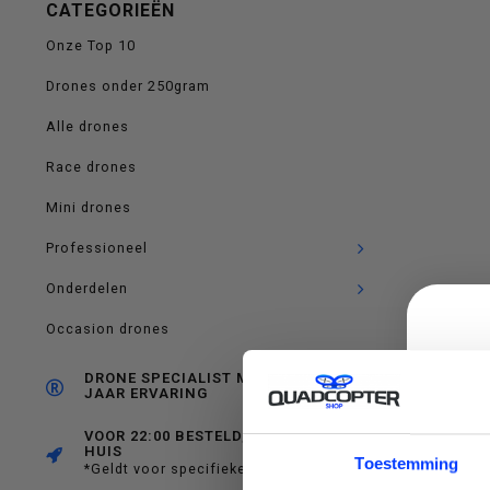
CATEGORIEËN
op
Onze Top 10
Drones onder 250gram
Alle drones
en
Race drones
Mini drones
Professioneel
neer
Onderdelen
Occasion drones
DRONE SPECIALIST MET RUIM 10
JAAR ERVARING
om
VOOR 22:00 BESTELD, MORGEN IN
HUIS
C
Toestemming
*Geldt voor specifieke producten