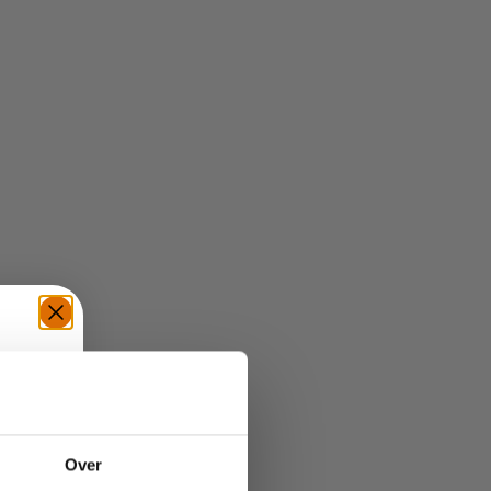
TE
Over