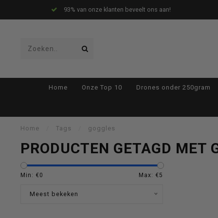
93% van onze klanten beveelt ons aan!
Gebruik
Home
Onze Top 10
Drones onder 250gram
de
Home
/
Tags
/
goggles
PRODUCTEN GETAGD MET 
pijltjes
Min: €
0
Max: €
5
Meest bekeken