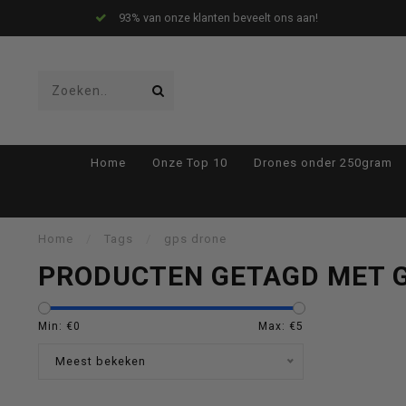
93% van onze klanten beveelt ons aan!
Gebruik
Home
Onze Top 10
Drones onder 250gram
de
Home
/
Tags
/
gps drone
PRODUCTEN GETAGD MET 
pijltjes
Min: €
0
Max: €
5
Meest bekeken