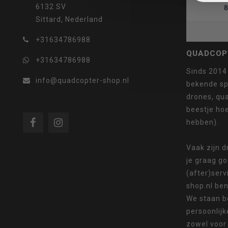
6132 SV
8
Sittard, Nederland
selecteren.
+31634786988
QUADCOP
+31634786988
Sinds 2014
info@quadcopter-shop.nl
bekende sp
drones, qua
Druk
beestje ho
hebben).
Vaak zijn 
je graag g
op
(after)serv
shop.nl ben
We staan b
persoonlijk
Enter
zowel voor