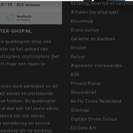
Betaling, levertijd en verze
/
.6
10
810 reviews
Afhalen (op afspraak)
Keuzehulp
Drone cursus
TER-SHOP.NL
Garantie en klachten
 is quadcopter-shop een
Inruilen
eler op het gebied van
dcopters, multicopters (het
Retour
eft maar een naam te
Algemene voorwaarden
B2B
Privacy Policy
drones dure aankopen en wil
Nieuwsbrief
oed advies en uitstekende
ice hebben. Bij quadcopter-
No Fly Zones Nederland
 je dan aan het juiste adres.
Sitemap
ekend om ons advies,
Digitale Drone Cursus
e benadering en service
EU Data Act
 aankoop als na aankoop.