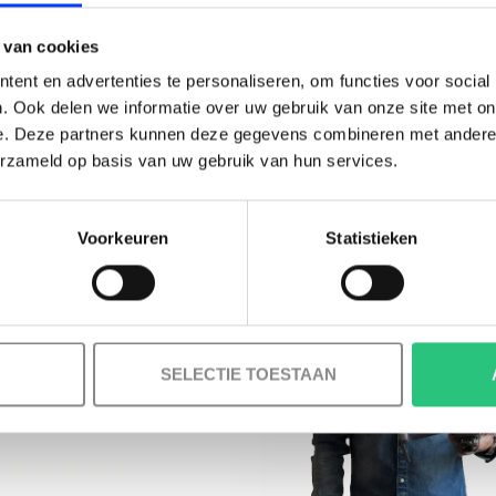
BESTELLING!
 van cookies
Ontvang je welkomstkorting tot 15 euro.
ent en advertenties te personaliseren, om functies voor social
.
Minimale besteding 100 euro
. Ook delen we informatie over uw gebruik van onze site met on
e. Deze partners kunnen deze gegevens combineren met andere i
l
erzameld op basis van uw gebruik van hun services.
Voorkeuren
Statistieken
Korting graag!
MELD JE AAN VOOR ONZE NIEUWSBRIEF
NEE, GEEN VOORDEEL a.u.b.
SELECTIE TOESTAAN
INFORMATIE
Over ons
Contact