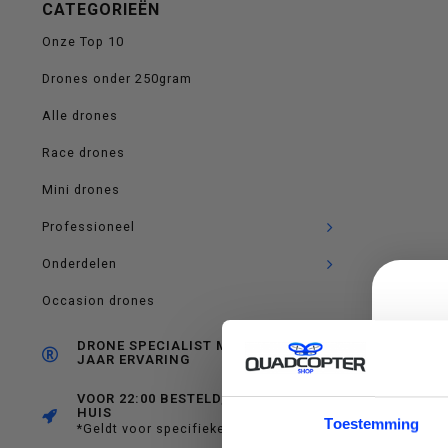
CATEGORIEËN
op
Onze Top 10
Drones onder 250gram
Alle drones
en
Race drones
Mini drones
Professioneel
neer
Onderdelen
Occasion drones
DRONE SPECIALIST MET RUIM 10
JAAR ERVARING
om
VOOR 22:00 BESTELD, MORGEN IN
HUIS
C
Toestemming
*Geldt voor specifieke producten