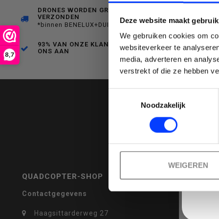
DRONES WORDEN GRATIS
VERZONDEN
Deze website maakt gebruik
een
*binnen BENELUX+DUITSLAND
We gebruiken cookies om cont
93% VAN ONZE KLANTEN BEVEELT
websiteverkeer te analyseren
ONS AAN
8,7
media, adverteren en analys
Emai
verstrekt of die ze hebben v
beschikbaar
Toestemmingsselectie
Noodzakelijk
resultaat
WEIGEREN
QUADCOPTER-SHOP
REVIEWS
Contactgegevens
te
Haagsittarderweg 27