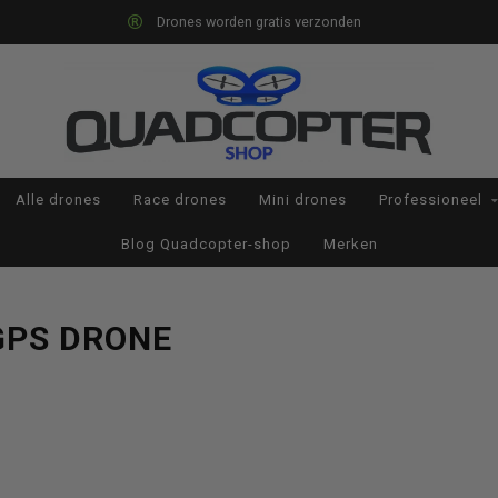
Drones worden gratis verzonden
Alle drones
Race drones
Mini drones
Professioneel
Blog Quadcopter-shop
Merken
GPS DRONE