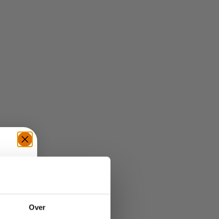
TE
Over