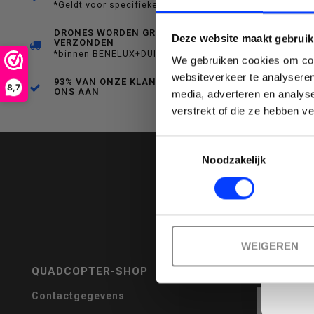
*Geldt voor specifieke producten
een
DRONES WORDEN GRATIS
Deze website maakt gebruik
VERZONDEN
*binnen BENELUX+DUITSLAND
We gebruiken cookies om cont
websiteverkeer te analyseren
93% VAN ONZE KLANTEN BEVEELT
8,7
ONS AAN
media, adverteren en analys
Emai
verstrekt of die ze hebben v
beschikbaar
Toestemmingsselectie
Noodzakelijk
resultaat
WEIGEREN
QUADCOPTER-SHOP
REVIEWS
te
Contactgegevens