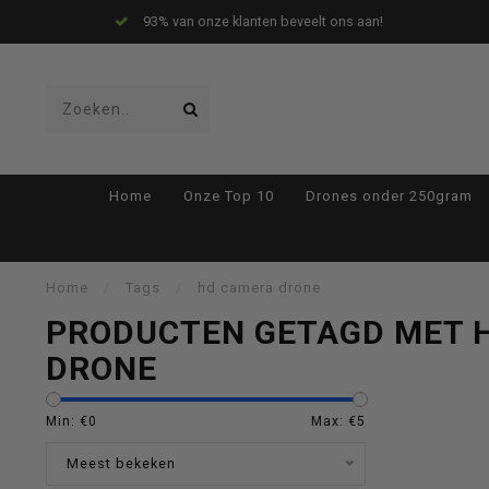
93% van onze klanten beveelt ons aan!
Gebruik
Home
Onze Top 10
Drones onder 250gram
de
Home
/
Tags
/
hd camera drone
PRODUCTEN GETAGD MET 
DRONE
pijltjes
Min: €
0
Max: €
5
Meest bekeken