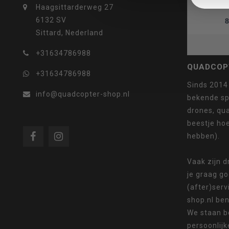
Haagsittarderweg 27
6132 SV
8
Sittard, Nederland
selecteren.
+31634786988
QUADCOP
+31634786988
Sinds 2014
info@quadcopter-shop.nl
bekende sp
Druk
drones, qua
beestje ho
hebben).
op
Vaak zijn 
je graag g
(after)serv
shop.nl ben
We staan b
Enter
persoonlijk