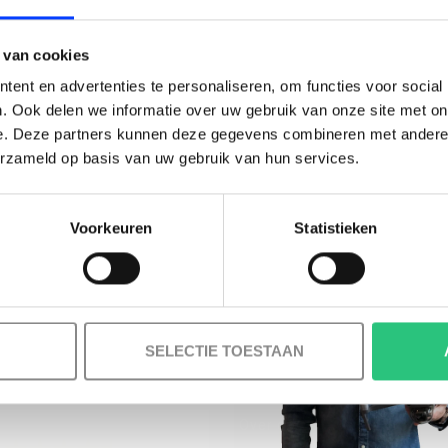
BESTELLING!
 van cookies
Ontvang je welkomstkorting tot 15 euro.
ent en advertenties te personaliseren, om functies voor social
.
Minimale besteding 100 euro
. Ook delen we informatie over uw gebruik van onze site met on
e. Deze partners kunnen deze gegevens combineren met andere i
l
erzameld op basis van uw gebruik van hun services.
Voorkeuren
Statistieken
Korting graag!
MELD JE AAN VOOR ONZE NIEUWSBRIEF
NEE, GEEN VOORDEEL a.u.b.
SELECTIE TOESTAAN
INFORMATIE
Over ons