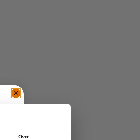
TE
Over