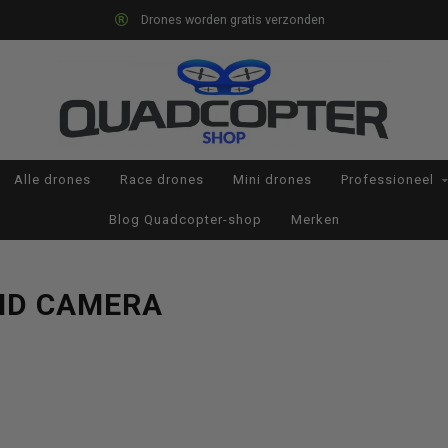
Drones worden gratis verzonden
Alle drones
Race drones
Mini drones
Professioneel
Blog Quadcopter-shop
Merken
HD CAMERA