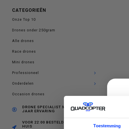
op
CATEGORIEËN
Onze Top 10
Drones onder 250gram
en
Alle drones
Race drones
Mini drones
neer
Professioneel
Onderdelen
Occasion drones
om
DRONE SPECIALIST MET RUIM 10
JAAR ERVARING
VOOR 22:00 BESTELD, MORGEN IN
C
Toestemming
HUIS