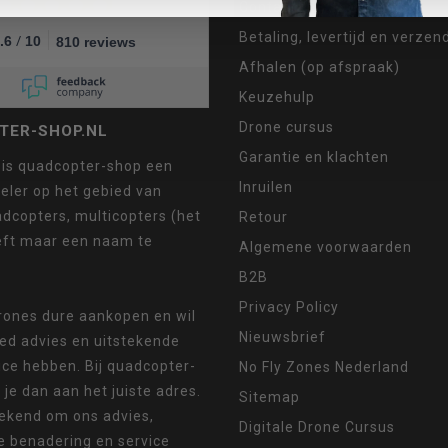
Contact
Betaling, levertijd en verze
/
.6
10
810 reviews
Afhalen (op afspraak)
Keuzehulp
Drone cursus
TER-SHOP.NL
Garantie en klachten
 is quadcopter-shop een
Inruilen
eler op het gebied van
dcopters, multicopters (het
Retour
eft maar een naam te
Algemene voorwaarden
B2B
Privacy Policy
drones dure aankopen en wil
Nieuwsbrief
oed advies en uitstekende
ice hebben. Bij quadcopter-
No Fly Zones Nederland
 je dan aan het juiste adres.
Sitemap
ekend om ons advies,
Digitale Drone Cursus
e benadering en service