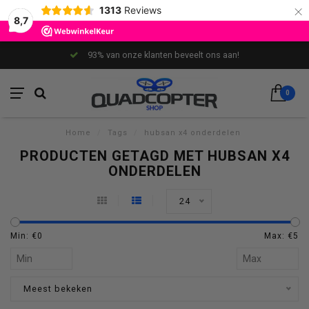
×
1313
Reviews
8,7
93% van onze klanten beveelt ons aan!
0
Home
/
Tags
/
hubsan x4 onderdelen
PRODUCTEN GETAGD MET HUBSAN X4
ONDERDELEN
24
Min: €
0
Max: €
5
Meest bekeken