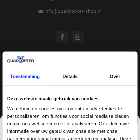
info@quadcopter-shop.nl
REVIEWS
Toestemming
Details
Over
/
8.6
10
810 reviews
Deze website maakt gebruik van cookies
We gebruiken cookies om content en advertenties te
personaliseren, om functies voor social media te bieden
QUADCOPTER-SHOP.NL
en om ons websiteverkeer te analyseren. Ook delen we
Sinds 2014 is quadcopter-shop een bekende
informatie over uw gebruik van onze site met onze
speler op het gebied van drones, quadcopters,
partners voor social media, adverteren en analyse. Deze