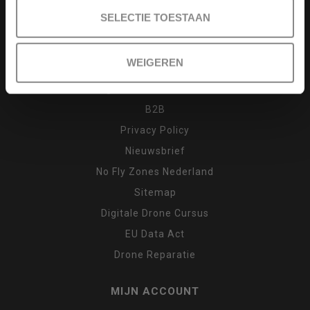
Drone cursus
SELECTIE TOESTAAN
Garantie en klachten
Inruilen
WEIGEREN
Retour
Algemene voorwaarden
B2B
Privacy Policy
Nieuwsbrief
No Fly Zones Nederland
Sitemap
Digitale Drone Cursus
EU Data Act
Drone Reparatie
MIJN ACCOUNT