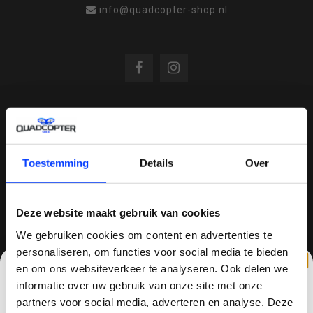
info@quadcopter-shop.nl
REVIEWS
Toestemming
Details
Over
/
8.6
10
810 reviews
Deze website maakt gebruik van cookies
We gebruiken cookies om content en advertenties te
QUADCOPTER-SHOP.NL
personaliseren, om functies voor social media te bieden
en om ons websiteverkeer te analyseren. Ook delen we
Sinds 2014 is quadcopter-shop een bekende
informatie over uw gebruik van onze site met onze
speler op het gebied van drones, quadcopters,
partners voor social media, adverteren en analyse. Deze
multicopters (het beestje hoeft maar een naam