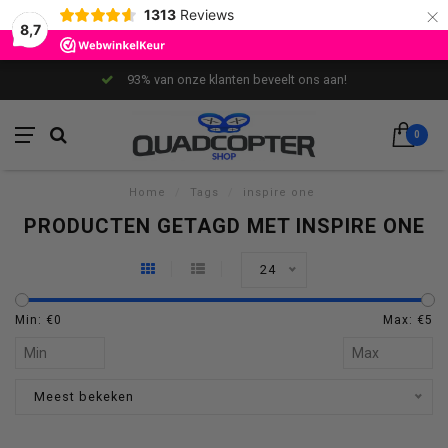
×
1313
Reviews
8,7
93% van onze klanten beveelt ons aan!
0
Home
/
Tags
/
inspire one
PRODUCTEN GETAGD MET INSPIRE ONE
24
Min: €
0
Max: €
5
Meest bekeken