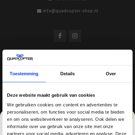
info@quadcopter-shop.nl
REVIEWS
Toestemming
Details
Over
/
8.6
10
810 reviews
Deze website maakt gebruik van cookies
We gebruiken cookies om content en advertenties te
personaliseren, om functies voor social media te bieden
QUADCOPTER-SHOP.NL
en om ons websiteverkeer te analyseren. Ook delen we
Sinds 2014 is quadcopter-shop een bekende
informatie over uw gebruik van onze site met onze
speler op het gebied van drones, quadcopters,
partners voor social media, adverteren en analyse. Deze