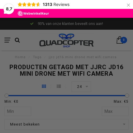
×
1313
Reviews
8,7
93% van onze klanten beveelt ons aan!
0
Home
/
Tags
/
jjrc jd16 mini drone met wifi camera
PRODUCTEN GETAGD MET JJRC JD16
MINI DRONE MET WIFI CAMERA
24
Min: €
0
Max: €
5
Meest bekeken