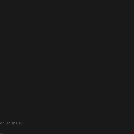
oor
Online ID
Keur