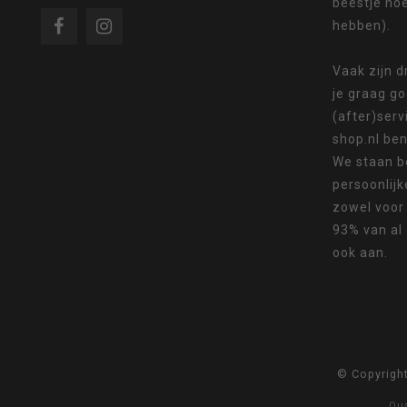
beestje ho
hebben).
Vaak zijn 
je graag g
om
(after)serv
shop.nl ben
We staan b
persoonlijk
naar
zowel voor
93% van al
ook aan.
het
© Copyrigh
Qu