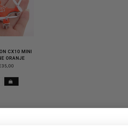
ON CX10 MINI
NE ORANJE
€35,00