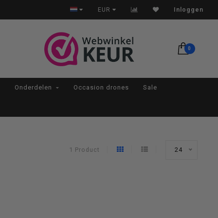
Op werkdagen voor 22:00 besteld, morgen in huis*
EUR
Inloggen
0
Onderdelen
Occasion drones
Sale
1 Product
24