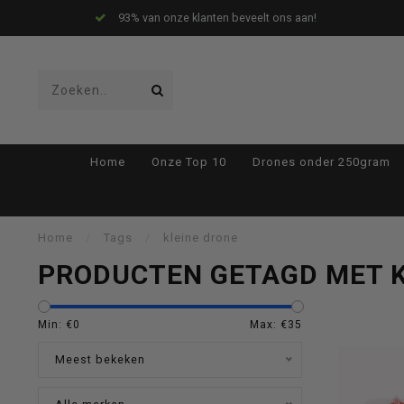
93% van onze klanten beveelt ons aan!
Gebruik
Home
Onze Top 10
Drones onder 250gram
de
Home
/
Tags
/
kleine drone
PRODUCTEN GETAGD MET K
pijltjes
Min: €
0
Max: €
35
Meest bekeken