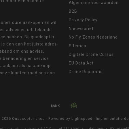
eft maar een naam te
Algemene voorwaarden
B2B
Privacy Policy
drones dure aankopen en wil
Nieuwsbrief
oed advies en uitstekende
ice hebben. Bij quadcopter-
No Fly Zones Nederland
 je dan aan het juiste adres.
Sitemap
ekend om ons advies,
Digitale Drone Cursus
e benadering en service
EU Data Act
 aankoop als na aankoop.
Drone Reparatie
 onze klanten raad ons dan
t 2026 Quadcopter-shop - Powered by
Lightspeed
- Implementatie d
adcopter shop
scores a
8,6
/
10
out of
494
klantbeoordelingen at
Webwinkel