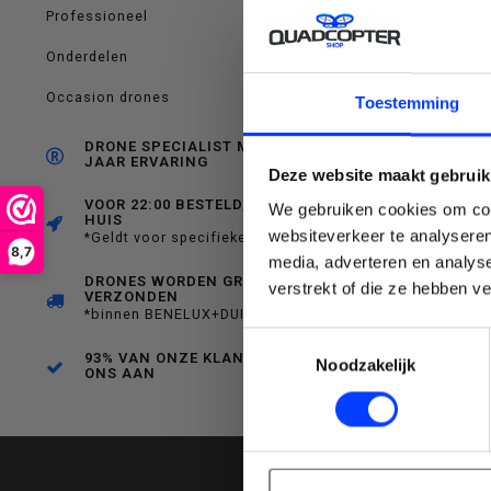
Professioneel
een
Onderdelen
C
Occasion drones
Toestemming
DRONE SPECIALIST MET RUIM 10
JAAR ERVARING
Deze website maakt gebruik
beschikbaar
VOOR 22:00 BESTELD, MORGEN IN
We gebruiken cookies om cont
HUIS
websiteverkeer te analyseren
*Geldt voor specifieke producten
8,7
media, adverteren en analys
Emai
DRONES WORDEN GRATIS
verstrekt of die ze hebben v
VERZONDEN
resultaat
*binnen BENELUX+DUITSLAND
Toestemmingsselectie
93% VAN ONZE KLANTEN BEVEELT
Noodzakelijk
ONS AAN
te