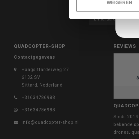
WEIGEREN
selecteren.
QUADCOPTER-SHOP
REVIEWS
Contactgegevens
Druk
Haagsittarderweg 27
6132 SV
8
Sittard, Nederland
+31634786988
op
QUADCOP
+31634786988
Sinds 2014
info@quadcopter-shop.nl
bekende sp
drones, qua
Enter