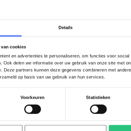
LAIM KORTING OP JE EERS
Details
BESTELLING!
 van cookies
Ontvang je welkomstkorting tot 15 euro.
ent en advertenties te personaliseren, om functies voor social
.
Minimale besteding 100 euro
. Ook delen we informatie over uw gebruik van onze site met on
e. Deze partners kunnen deze gegevens combineren met andere i
l
erzameld op basis van uw gebruik van hun services.
Voorkeuren
Statistieken
Korting graag!
NEE, GEEN VOORDEEL a.u.b.