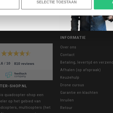
SELECTIE TOESTAAN
MELD JE AAN VOOR ONZE NIEUWSBRIEF
INFORMATIE
Over ons
Contact
Betaling, levertijd en verze
/
.6
10
810 reviews
Afhalen (op afspraak)
Keuzehulp
Drone cursus
TER-SHOP.NL
Garantie en klachten
 is quadcopter-shop een
Inruilen
eler op het gebied van
dcopters, multicopters (het
Retour