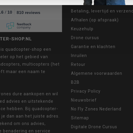
Contact
Betaling, levertijd en verze
/
.6
10
810 reviews
Afhalen (op afspraak)
Keuzehulp
Drone cursus
TER-SHOP.NL
Garantie en klachten
 is quadcopter-shop een
Inruilen
eler op het gebied van
dcopters, multicopters (het
Retour
eft maar een naam te
Algemene voorwaarden
B2B
Privacy Policy
drones dure aankopen en wil
Nieuwsbrief
oed advies en uitstekende
ice hebben. Bij quadcopter-
No Fly Zones Nederland
 je dan aan het juiste adres.
Sitemap
ekend om ons advies,
Digitale Drone Cursus
e benadering en service