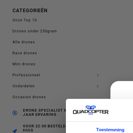
op
CATEGORIEËN
Onze Top 10
Drones onder 250gram
en
Alle drones
Race drones
Mini drones
neer
Professioneel
Onderdelen
Occasion drones
om
DRONE SPECIALIST MET RUIM 10
JAAR ERVARING
VOOR 22:00 BESTELD, MORGEN IN
C
Toestemming
HUIS