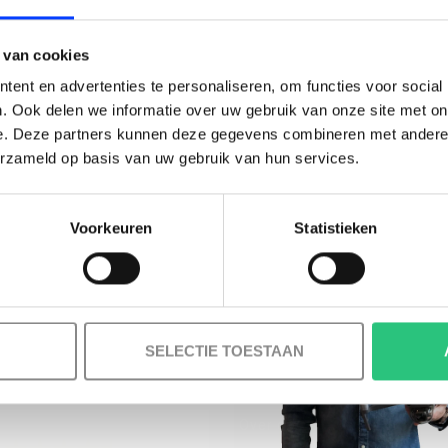
BESTELLING!
 van cookies
Ontvang je welkomstkorting tot 15 euro.
ent en advertenties te personaliseren, om functies voor social
.
Minimale besteding 100 euro
. Ook delen we informatie over uw gebruik van onze site met on
e. Deze partners kunnen deze gegevens combineren met andere i
l
erzameld op basis van uw gebruik van hun services.
Voorkeuren
Statistieken
Korting graag!
MELD JE AAN VOOR ONZE NIEUWSBRIEF
NEE, GEEN VOORDEEL a.u.b.
SELECTIE TOESTAAN
INFORMATIE
Over ons