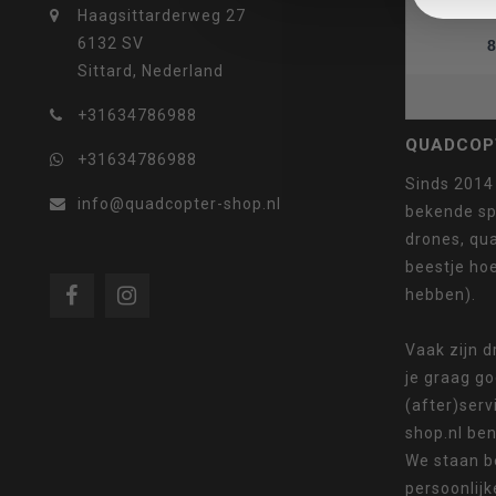
Haagsittarderweg 27
6132 SV
8
Sittard, Nederland
selecteren.
+31634786988
QUADCOP
+31634786988
Sinds 2014
info@quadcopter-shop.nl
bekende sp
Druk
drones, qua
beestje ho
hebben).
op
Vaak zijn 
je graag g
(after)serv
shop.nl ben
We staan b
Enter
persoonlijk