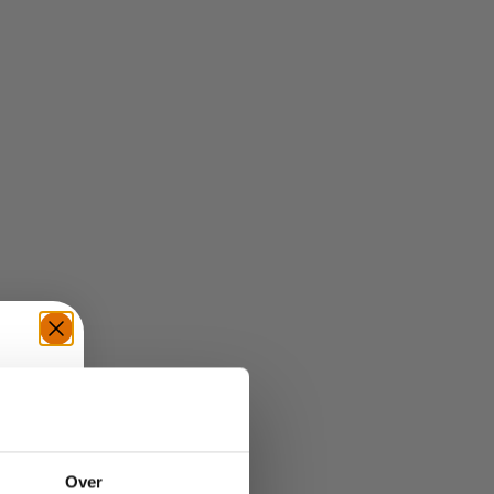
TE
Over