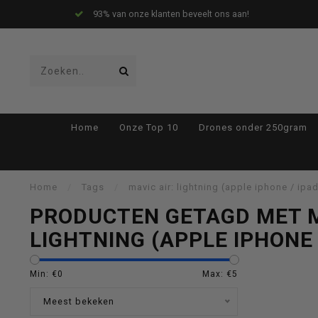
93% van onze klanten beveelt ons aan!
Gebruik
Home
Onze Top 10
Drones onder 250gram
de
Home
/
Tags
/
mavic air: lightning (apple iphone / ipa
PRODUCTEN GETAGD MET M
LIGHTNING (APPLE IPHONE 
pijltjes
Min: €
0
Max: €
5
Meest bekeken