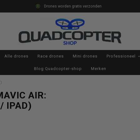
Drones worden gratis verzonden
Alle drones
Race drones
Mini drones
Professioneel
Blog Quadcopter-shop
Merken
d)
AVIC AIR:
/ IPAD)