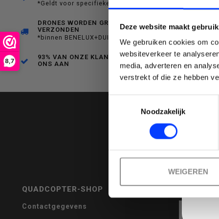
*Geldt voor specifieke producten
een
DRONES WORDEN GRATIS
Deze website maakt gebruik
VERZONDEN
*binnen BENELUX+DUITSLAND
We gebruiken cookies om cont
websiteverkeer te analyseren
93% VAN ONZE KLANTEN BEVEELT
8,7
ONS AAN
media, adverteren en analys
Emai
verstrekt of die ze hebben v
beschikbaar
Toestemmingsselectie
Noodzakelijk
resultaat
WEIGEREN
QUADCOPTER-SHOP
REVIEWS
te
Contactgegevens