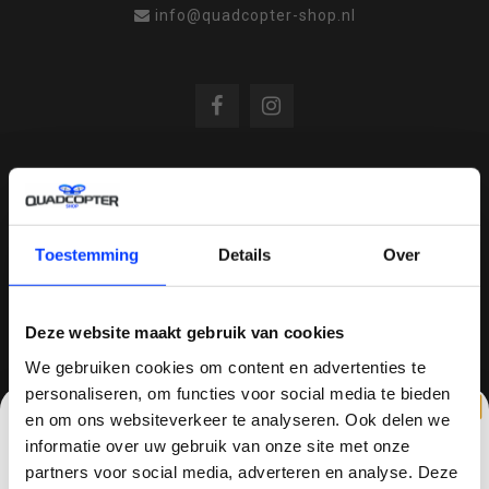
info@quadcopter-shop.nl
REVIEWS
Toestemming
Details
Over
/
8.6
10
810 reviews
Deze website maakt gebruik van cookies
We gebruiken cookies om content en advertenties te
QUADCOPTER-SHOP.NL
personaliseren, om functies voor social media te bieden
en om ons websiteverkeer te analyseren. Ook delen we
Sinds 2014 is quadcopter-shop een bekende
informatie over uw gebruik van onze site met onze
speler op het gebied van drones, quadcopters,
partners voor social media, adverteren en analyse. Deze
multicopters (het beestje hoeft maar een naam