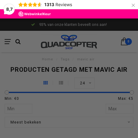
×
1313
Reviews
8,7
93% van onze klanten beveelt ons aan!
0
Home
/
Tags
/
mavic air
PRODUCTEN GETAGD MET MAVIC AIR
24
Min: €
0
Max: €
5
Meest bekeken