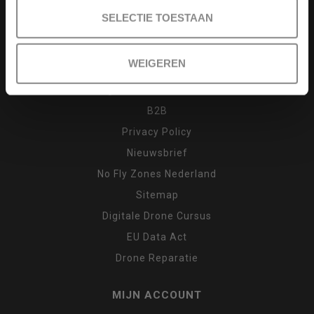
Drone cursus
SELECTIE TOESTAAN
Garantie en klachten
Inruilen
WEIGEREN
Retour
Algemene voorwaarden
B2B
Privacy Policy
Nieuwsbrief
No Fly Zones Nederland
Sitemap
Digitale Drone Cursus
EU Data Act
Drone Reparatie
MIJN ACCOUNT