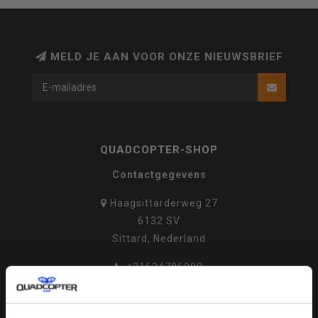
MELD JE AAN VOOR ONZE NIEUWSBRIEF
QUADCOPTER-SHOP
Contactgegevens
Haagsittarderweg 27
6132 SV
Sittard, Nederland
+31634786988
+31634786988