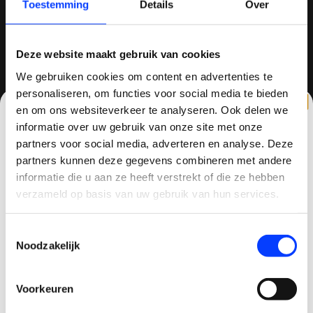
Toestemming
Details
Over
info@quadcopter-shop.nl
Deze website maakt gebruik van cookies
We gebruiken cookies om content en advertenties te
personaliseren, om functies voor social media te bieden
REVIEWS
en om ons websiteverkeer te analyseren. Ook delen we
informatie over uw gebruik van onze site met onze
partners voor social media, adverteren en analyse. Deze
partners kunnen deze gegevens combineren met andere
CLAIM KORTING OP JE EERSTE
informatie die u aan ze heeft verstrekt of die ze hebben
/
8.6
10
810 reviews
BESTELLING!
verzameld op basis van uw gebruik van hun services.
Ontvang je welkomstkorting tot 15 euro.
Toestemmingsselectie
.
Minimale besteding 100 euro
QUADCOPTER-SHOP.NL
Noodzakelijk
Email
Sinds 2014 is quadcopter-shop een bekende
speler op het gebied van drones, quadcopters,
Voorkeuren
Korting graag!
multicopters (het beestje hoeft maar een naam