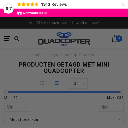
×
1313
Reviews
8,7
93% van onze klanten beveelt ons aan!
0
Home
/
Tags
/
mini quadcopter
PRODUCTEN GETAGD MET MINI
QUADCOPTER
24
Min: €
0
Max: €
35
Meest bekeken