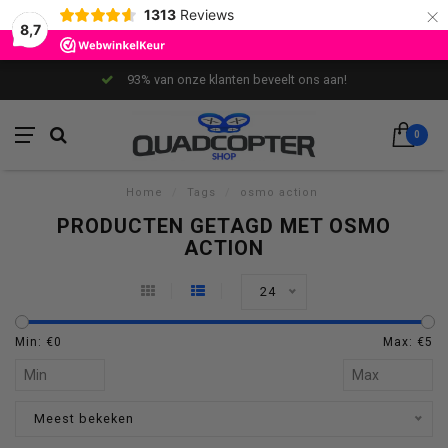
×
1313
Reviews
8,7
93% van onze klanten beveelt ons aan!
0
Home
/
Tags
/
osmo action
PRODUCTEN GETAGD MET OSMO
ACTION
24
Min: €
0
Max: €
5
Meest bekeken