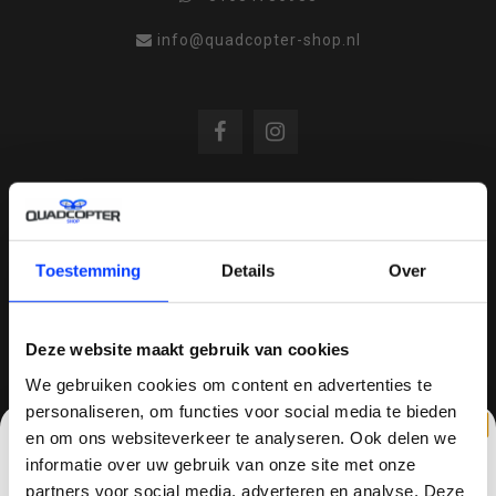
info@quadcopter-shop.nl
REVIEWS
Toestemming
Details
Over
/
8.6
10
810 reviews
Deze website maakt gebruik van cookies
We gebruiken cookies om content en advertenties te
personaliseren, om functies voor social media te bieden
QUADCOPTER-SHOP.NL
en om ons websiteverkeer te analyseren. Ook delen we
Sinds 2014 is quadcopter-shop een bekende
informatie over uw gebruik van onze site met onze
speler op het gebied van drones, quadcopters,
partners voor social media, adverteren en analyse. Deze