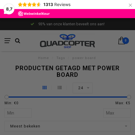
×
1313
Reviews
8,7
93% van onze klanten beveelt ons aan!
0
Home
/
Tags
/
power board
PRODUCTEN GETAGD MET POWER
BOARD
24
Min: €
0
Max: €
5
Meest bekeken