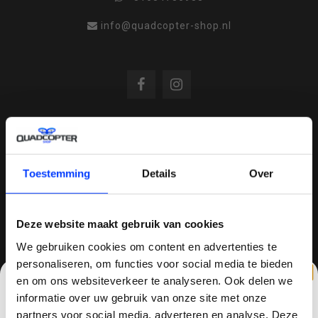
info@quadcopter-shop.nl
REVIEWS
Toestemming
Details
Over
/
8.6
10
810 reviews
Deze website maakt gebruik van cookies
We gebruiken cookies om content en advertenties te
personaliseren, om functies voor social media te bieden
QUADCOPTER-SHOP.NL
en om ons websiteverkeer te analyseren. Ook delen we
Sinds 2014 is quadcopter-shop een bekende
informatie over uw gebruik van onze site met onze
speler op het gebied van drones, quadcopters,
partners voor social media, adverteren en analyse. Deze