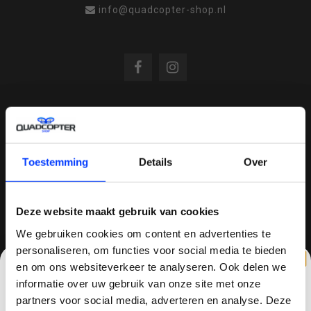
info@quadcopter-shop.nl
REVIEWS
Toestemming
Details
Over
/
8.6
10
810 reviews
Deze website maakt gebruik van cookies
We gebruiken cookies om content en advertenties te
QUADCOPTER-SHOP.NL
personaliseren, om functies voor social media te bieden
en om ons websiteverkeer te analyseren. Ook delen we
Sinds 2014 is quadcopter-shop een bekende
informatie over uw gebruik van onze site met onze
speler op het gebied van drones, quadcopters,
partners voor social media, adverteren en analyse. Deze
multicopters (het beestje hoeft maar een naam