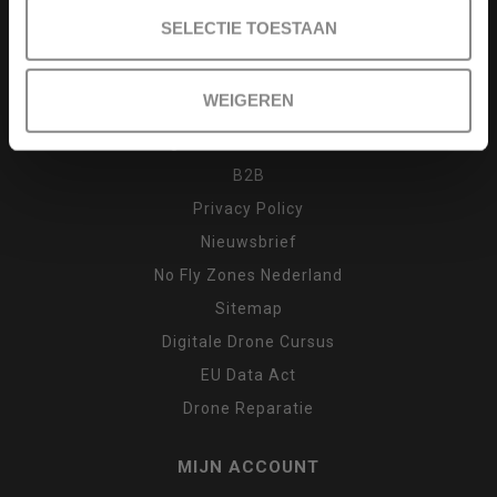
Drone cursus
SELECTIE TOESTAAN
Garantie en klachten
Inruilen
WEIGEREN
Retour
Algemene voorwaarden
B2B
Privacy Policy
Nieuwsbrief
No Fly Zones Nederland
Sitemap
Digitale Drone Cursus
EU Data Act
Drone Reparatie
MIJN ACCOUNT