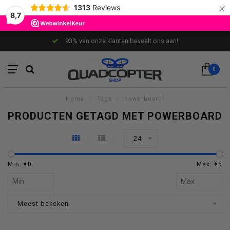
×
1313
Reviews
8,7
93% van onze klanten beveelt ons aan!
0
Home
/
Tags
/
powerboard
PRODUCTEN GETAGD MET POWERBOARD
24
Min: €
0
Max: €
5
Meest bekeken