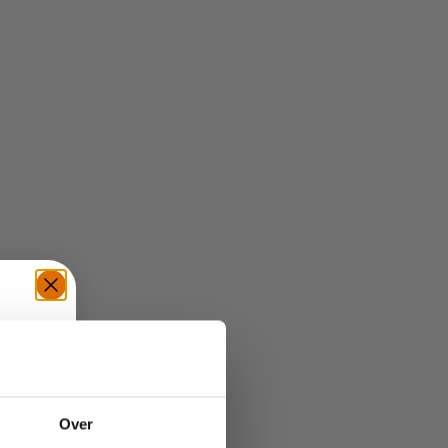
TE
Over