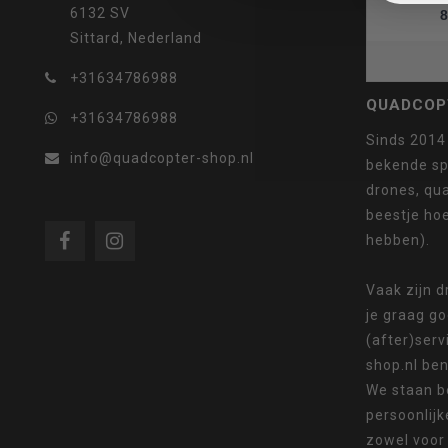
6132 SV
8
Sittard, Nederland
selecteren.
+31634786988
QUADCOP
+31634786988
Sinds 2014
info@quadcopter-shop.nl
bekende sp
drones, qua
Druk
beestje ho
hebben).
Vaak zijn 
je graag g
op
(after)serv
shop.nl ben
We staan b
persoonlijk
Enter
zowel voor