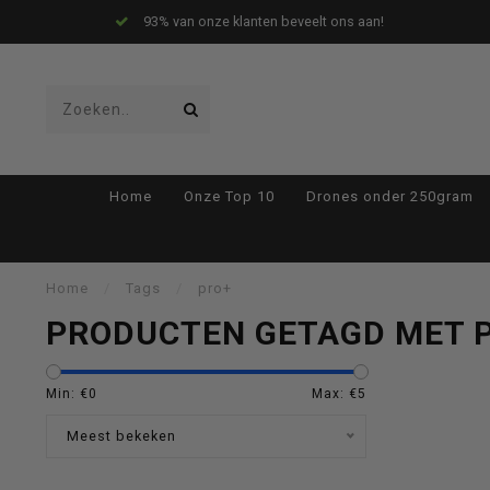
93% van onze klanten beveelt ons aan!
Gebruik
Home
Onze Top 10
Drones onder 250gram
de
Home
/
Tags
/
pro+
PRODUCTEN GETAGD MET 
pijltjes
Min: €
0
Max: €
5
Meest bekeken