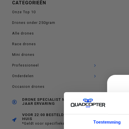
CATEGORIEËN
op
Onze Top 10
Drones onder 250gram
Alle drones
en
Race drones
Mini drones
Professioneel
neer
Onderdelen
Occasion drones
DRONE SPECIALIST MET RUIM 10
JAAR ERVARING
om
VOOR 22:00 BESTELD, MORGEN IN
HUIS
C
Toestemming
*Geldt voor specifieke producten