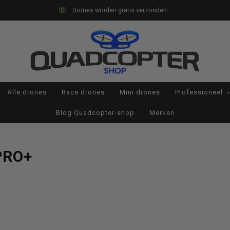
Drones worden gratis verzonden
Alle drones
Race drones
Mini drones
Professioneel
Blog Quadcopter-shop
Merken
PRO+