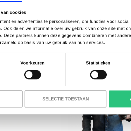
BESTELLING!
 van cookies
Ontvang je welkomstkorting tot 15 euro.
ent en advertenties te personaliseren, om functies voor social
.
Minimale besteding 100 euro
. Ook delen we informatie over uw gebruik van onze site met on
e. Deze partners kunnen deze gegevens combineren met andere i
l
erzameld op basis van uw gebruik van hun services.
Voorkeuren
Statistieken
Korting graag!
MELD JE AAN VOOR ONZE NIEUWSBRIEF
NEE, GEEN VOORDEEL a.u.b.
SELECTIE TOESTAAN
INFORMATIE
Over ons
Contact