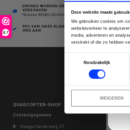
DRONES WORDEN GRATIS
VERZONDEN
Deze website maakt gebruik
een
*binnen BENELUX+DUITSLAND
We gebruiken cookies om cont
93% VAN ONZE KLANTEN BEVEELT
websiteverkeer te analyseren
ONS AAN
8,7
media, adverteren en analys
Emai
verstrekt of die ze hebben v
beschikbaar
Toestemmingsselectie
Noodzakelijk
resultaat
WEIGEREN
QUADCOPTER-SHOP
REVIEWS
Contactgegevens
te
Haagsittarderweg 27