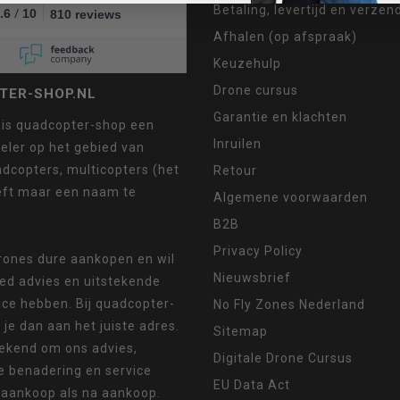
Betaling, levertijd en verze
/
.6
10
810 reviews
Afhalen (op afspraak)
Keuzehulp
Drone cursus
TER-SHOP.NL
Garantie en klachten
 is quadcopter-shop een
Inruilen
eler op het gebied van
dcopters, multicopters (het
Retour
eft maar een naam te
Algemene voorwaarden
B2B
Privacy Policy
drones dure aankopen en wil
Nieuwsbrief
oed advies en uitstekende
ice hebben. Bij quadcopter-
No Fly Zones Nederland
 je dan aan het juiste adres.
Sitemap
ekend om ons advies,
Digitale Drone Cursus
e benadering en service
EU Data Act
 aankoop als na aankoop.