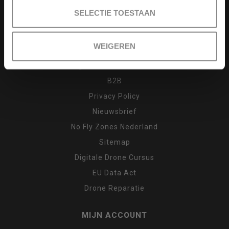
Drone cursus
SELECTIE TOESTAAN
Garantie en klachten
Inruilen
WEIGEREN
Retour
Algemene voorwaarden
B2B
Privacy Policy
Nieuwsbrief
No Fly Zones Nederland
Sitemap
Digitale Drone Cursus
EU Data Act
Drone Reparatie
MIJN ACCOUNT