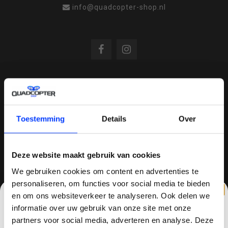
info@quadcopter-shop.nl
REVIEWS
Toestemming
Details
Over
/
8.6
10
810 reviews
Deze website maakt gebruik van cookies
We gebruiken cookies om content en advertenties te
QUADCOPTER-SHOP.NL
personaliseren, om functies voor social media te bieden
en om ons websiteverkeer te analyseren. Ook delen we
Sinds 2014 is quadcopter-shop een bekende
informatie over uw gebruik van onze site met onze
speler op het gebied van drones, quadcopters,
partners voor social media, adverteren en analyse. Deze
multicopters (het beestje hoeft maar een naam