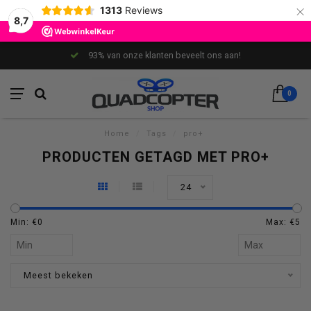
×
1313
Reviews
8,7
93% van onze klanten beveelt ons aan!
0
Home
/
Tags
/
pro+
PRODUCTEN GETAGD MET PRO+
24
Min: €
0
Max: €
5
Meest bekeken