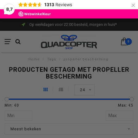
×
1313
Reviews
8,7
Op werkdagen voor 22:00 besteld, morgen in huis*
0
Home
/
Tags
/
propeller bescherming
PRODUCTEN GETAGD MET PROPELLER
BESCHERMING
24
Min: €
0
Max: €
5
Meest bekeken