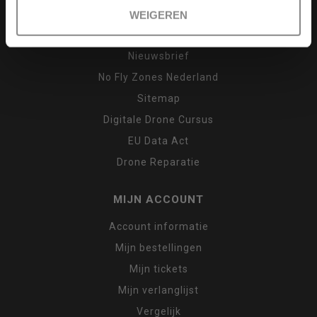
B2B
WEIGEREN
Privacy Policy
Nieuwsbrief
No Fly Zones Nederland
Sitemap
Digitale Drone Cursus
EU Data Act
Drone Reparatie
MIJN ACCOUNT
Account informatie
Mijn bestellingen
Mijn tickets
Mijn verlanglijst
Vergelijk