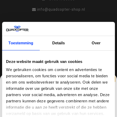
info@quadcopter-shop.nl
Toestemming
Details
Over
REVIEWS
QUADCOPTER-SHOP.NL
Deze website maakt gebruik van cookies
Sinds 2014 is quadcopter-shop een bekende
We gebruiken cookies om content en advertenties te
speler op het gebied van drones, quadcopters,
personaliseren, om functies voor social media te bieden
multicopters (het beestje hoeft maar een naam
en om ons websiteverkeer te analyseren. Ook delen we
te hebben).
informatie over uw gebruik van onze site met onze
partners voor social media, adverteren en analyse. Deze
Vaak zijn drones dure aankopen en wil je graag
partners kunnen deze gegevens combineren met andere
goed advies en uitstekende (after)service
CLAIM KORTING OP JE EERSTE
informatie die u aan ze heeft verstrekt of die ze hebben
hebben. Bij quadcopter-shop.nl ben je dan aan
BESTELLING!
verzameld op basis van uw gebruik van hun services.