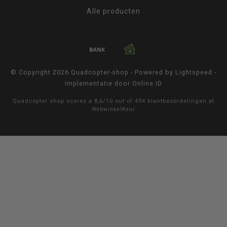
Alle producten
© Copyright 2026 Quadcopter-shop - Powered by
Lightspeed
-
Implementatie door
Online ID
Quadcopter shop
scores a
8,6
/
10
out of
494
klantbeoordelingen at
WebwinkelKeur