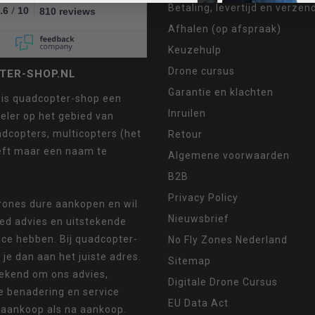
Betaling, levertijd en verze
/
.6
10
810 reviews
Afhalen (op afspraak)
Keuzehulp
Drone cursus
TER-SHOP.NL
Garantie en klachten
 is quadcopter-shop een
Inruilen
eler op het gebied van
dcopters, multicopters (het
Retour
eft maar een naam te
Algemene voorwaarden
B2B
Privacy Policy
drones dure aankopen en wil
Nieuwsbrief
oed advies en uitstekende
ice hebben. Bij quadcopter-
No Fly Zones Nederland
 je dan aan het juiste adres.
Sitemap
ekend om ons advies,
Digitale Drone Cursus
e benadering en service
EU Data Act
 aankoop als na aankoop.