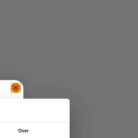
TE
Over