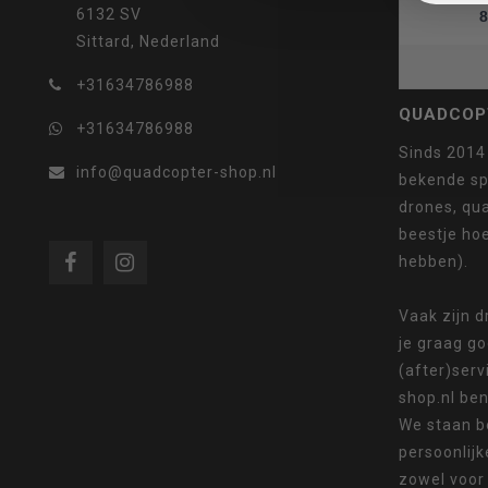
6132 SV
8
Sittard, Nederland
selecteren.
+31634786988
QUADCOP
+31634786988
Sinds 2014
info@quadcopter-shop.nl
bekende sp
drones, qua
Druk
beestje ho
hebben).
Vaak zijn 
je graag g
op
(after)serv
shop.nl ben
We staan b
persoonlijk
Enter
zowel voor