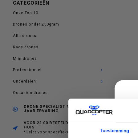
CATEGORIEËN
op
Onze Top 10
Drones onder 250gram
Alle drones
en
Race drones
Mini drones
Professioneel
neer
Onderdelen
Occasion drones
DRONE SPECIALIST MET RUIM 10
JAAR ERVARING
om
VOOR 22:00 BESTELD, MORGEN IN
HUIS
C
Toestemming
*Geldt voor specifieke producten