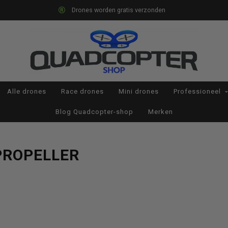
Drones worden gratis verzonden
Alle drones
Race drones
Mini drones
Professioneel
Blog Quadcopter-shop
Merken
PROPELLER