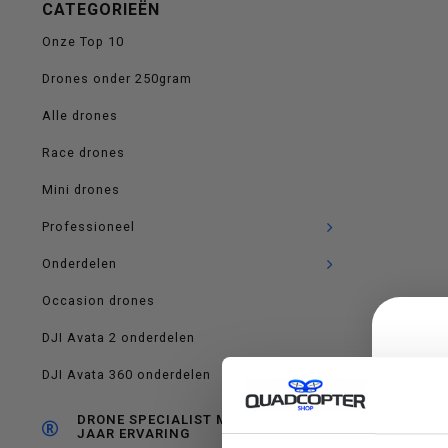
CATEGORIEËN
op
Onze Top 10
Drones onder 250gram
Alle drones
en
Race drones
Mini drones
Professioneel
neer
Onderdelen
Occasion drones
DJI Avata 2 onderdelen
om
DJI Avata 360 onderdelen
DRONE SPECIALIST MET RUIM 10
JAAR ERVARING