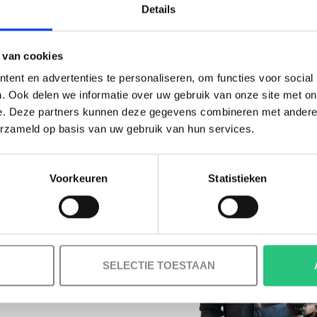
LAIM KORTING OP JE EERS
Details
BESTELLING!
 van cookies
Ontvang je welkomstkorting tot 15 euro.
ent en advertenties te personaliseren, om functies voor social
.
Minimale besteding 100 euro
. Ook delen we informatie over uw gebruik van onze site met on
e. Deze partners kunnen deze gegevens combineren met andere i
l
erzameld op basis van uw gebruik van hun services.
Voorkeuren
Statistieken
Korting graag!
MELD JE AAN VOOR ONZE NIEUWSBRIEF
NEE, GEEN VOORDEEL a.u.b.
SELECTIE TOESTAAN
INFORMATIE