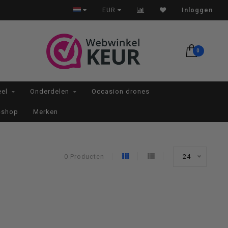
Op werkdagen voor 22:00 besteld, morgen in huis*
EUR
Inloggen
0
eel
Onderdelen
Occasion drones
-shop
Merken
0 Producten
24