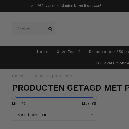
93% van onze klanten beveelt ons aan!
Gebruik
Home
Onze Top 10
Drones onder 250gr
de
DJI Avata 2 onde
Home
/
Tags
/
propellers
PRODUCTEN GETAGD MET 
pijltjes
Min: €
0
Max: €
5
Meest bekeken