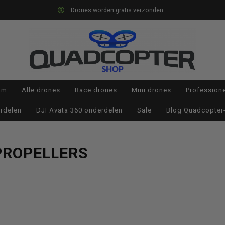
Drones worden gratis verzonden
am
Alle drones
Race drones
Mini drones
Profession
rdelen
DJI Avata 360 onderdelen
Sale
Blog Quadcopter
PROPELLERS