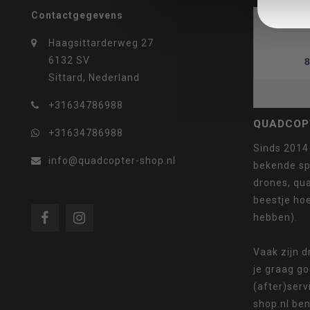
Contactgegevens
Haagsittarderweg 27
selecteren.
6132 SV
8
Sittard, Nederland
+31634786988
QUADCOP
+31634786988
Druk
Sinds 2014
info@quadcopter-shop.nl
bekende sp
drones, qua
beestje ho
hebben).
op
Vaak zijn 
je graag g
(after)serv
Enter
shop.nl ben