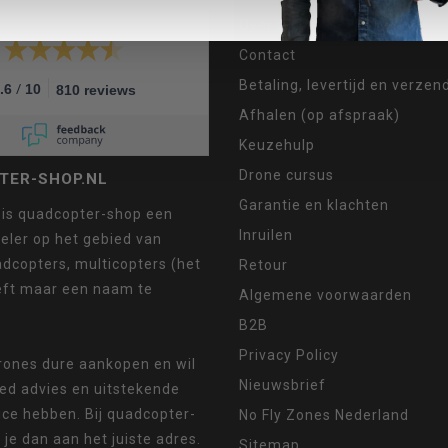
Over ons
Contact
Betaling, levertijd en verze
/
.6
10
810 reviews
Afhalen (op afspraak)
Keuzehulp
Drone cursus
TER-SHOP.NL
Garantie en klachten
 is quadcopter-shop een
Inruilen
eler op het gebied van
dcopters, multicopters (het
Retour
eft maar een naam te
Algemene voorwaarden
B2B
Privacy Policy
drones dure aankopen en wil
Nieuwsbrief
oed advies en uitstekende
ice hebben. Bij quadcopter-
No Fly Zones Nederland
 je dan aan het juiste adres.
Sitemap