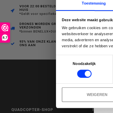
C
Toestemming
VOOR 22:00 BESTELD, MORGEN IN
HUIS
een
*Geldt voor specifieke producten
Deze website maakt gebruik
DRONES WORDEN GRATIS
VERZONDEN
We gebruiken cookies om cont
*binnen BENELUX+DUITSLAND
websiteverkeer te analyseren
8,7
media, adverteren en analys
beschikbaar
93% VAN ONZE KLANTEN BEVEELT
Emai
ONS AAN
verstrekt of die ze hebben v
Toestemmingsselectie
Noodzakelijk
resultaat
WEIGEREN
te
QUADCOPTER-SHOP
REVIEWS