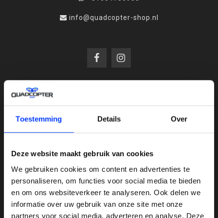
info@quadcopter-shop.nl
REVIEWS
Toestemming
Details
Over
/
8.6
10
810 reviews
Deze website maakt gebruik van cookies
We gebruiken cookies om content en advertenties te
personaliseren, om functies voor social media te bieden
QUADCOPTER-SHOP.NL
en om ons websiteverkeer te analyseren. Ook delen we
Sinds 2014 is quadcopter-shop een bekende
informatie over uw gebruik van onze site met onze
speler op het gebied van drones, quadcopters,
partners voor social media, adverteren en analyse. Deze