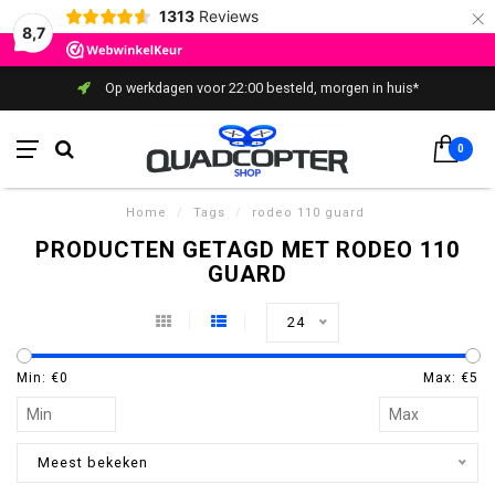
×
1313
Reviews
8,7
Op werkdagen voor 22:00 besteld, morgen in huis*
0
Home
/
Tags
/
rodeo 110 guard
PRODUCTEN GETAGD MET RODEO 110
GUARD
24
Min: €
0
Max: €
5
Meest bekeken