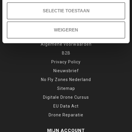
Drone cursus
SELECTIE TOESTAAN
Garantie en klachten
Inruilen
WEIGEREN
Retour
Algemene voorwaarden
B2B
Privacy Policy
Nieuwsbrief
No Fly Zones Nederland
Sitemap
Digitale Drone Cursus
EU Data Act
Drone Reparatie
MIJN ACCOUNT