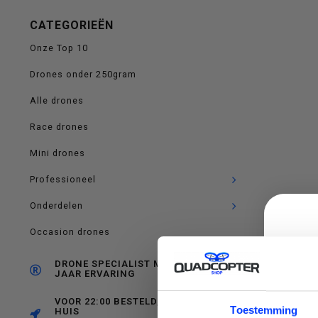
op
CATEGORIEËN
Onze Top 10
Drones onder 250gram
en
Alle drones
Race drones
Mini drones
neer
Professioneel
Onderdelen
Occasion drones
om
DRONE SPECIALIST MET RUIM 10
JAAR ERVARING
VOOR 22:00 BESTELD, MORGEN IN
C
Toestemming
HUIS