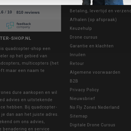
Contact
Betaling, levertijd en verze
/
.6
10
810 reviews
Afhalen (op afspraak)
Keuzehulp
Drone cursus
TER-SHOP.NL
Garantie en klachten
 is quadcopter-shop een
Inruilen
eler op het gebied van
dcopters, multicopters (het
Retour
eft maar een naam te
Algemene voorwaarden
B2B
Privacy Policy
drones dure aankopen en wil
Nieuwsbrief
oed advies en uitstekende
ice hebben. Bij quadcopter-
No Fly Zones Nederland
 je dan aan het juiste adres.
Sitemap
ekend om ons advies,
Digitale Drone Cursus
e benadering en service