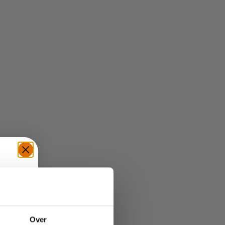
TE
Over