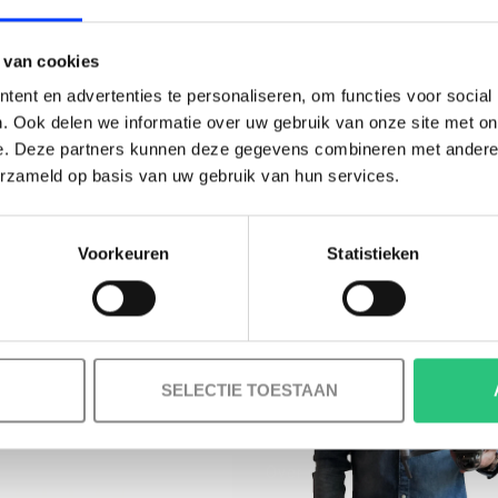
BESTELLING!
 van cookies
Ontvang je welkomstkorting tot 15 euro.
ent en advertenties te personaliseren, om functies voor social
.
Minimale besteding 100 euro
. Ook delen we informatie over uw gebruik van onze site met on
e. Deze partners kunnen deze gegevens combineren met andere i
l
erzameld op basis van uw gebruik van hun services.
Voorkeuren
Statistieken
Korting graag!
MELD JE AAN VOOR ONZE NIEUWSBRIEF
NEE, GEEN VOORDEEL a.u.b.
SELECTIE TOESTAAN
INFORMATIE
Over ons