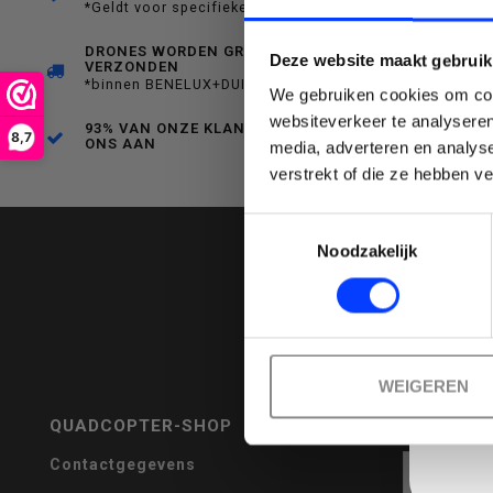
*Geldt voor specifieke producten
een
DRONES WORDEN GRATIS
Deze website maakt gebruik
VERZONDEN
*binnen BENELUX+DUITSLAND
We gebruiken cookies om cont
websiteverkeer te analyseren
93% VAN ONZE KLANTEN BEVEELT
8,7
ONS AAN
media, adverteren en analys
Emai
verstrekt of die ze hebben v
beschikbaar
Toestemmingsselectie
Noodzakelijk
resultaat
WEIGEREN
QUADCOPTER-SHOP
REVIEWS
te
Contactgegevens