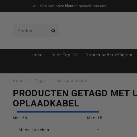
93% van onze klanten beveelt ons aan!
Gebruik
Home
Onze Top 10
Drones onder 250gram
de
Home
/
Tags
/
usb oplaadkabel
PRODUCTEN GETAGD MET 
OPLAADKABEL
pijltjes
Min: €
0
Max: €
5
Meest bekeken