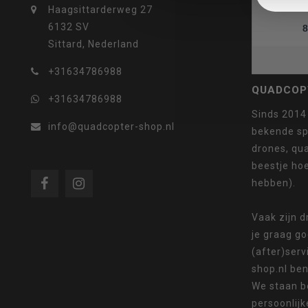
Haagsittarderweg 27
6132 SV
8
Sittard, Nederland
selecteren.
+31634786988
QUADCOP
+31634786988
Sinds 2014
info@quadcopter-shop.nl
bekende sp
Druk
drones, qua
beestje ho
hebben).
op
Vaak zijn 
je graag g
(after)serv
shop.nl ben
We staan b
Enter
persoonlijk