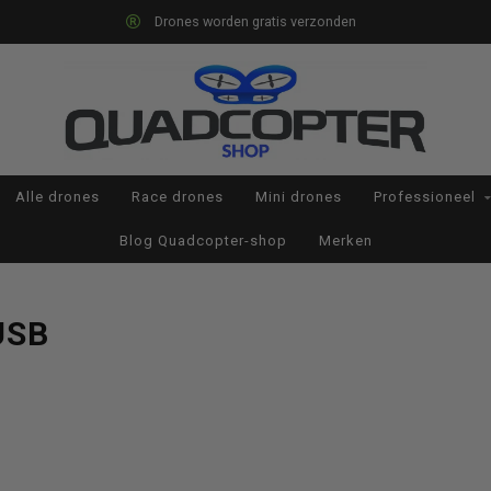
Drones worden gratis verzonden
Alle drones
Race drones
Mini drones
Professioneel
Blog Quadcopter-shop
Merken
USB