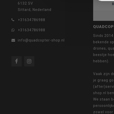
6132 SV
8
Sittard, Nederland
selecteren.
+31634786988
QUADCOP
+31634786988
Sinds 2014
info@quadcopter-shop.nl
bekende sp
drones, qua
Druk
beestje ho
hebben).
Vaak zijn 
je graag g
op
(after)serv
shop.nl ben
We staan b
persoonlijk
Enter
zowel voor