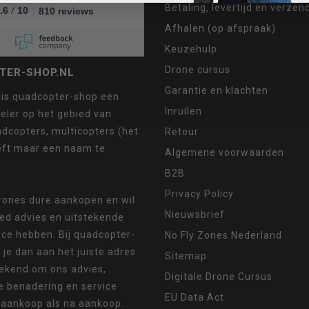
Betaling, levertijd en verze
/
.6
10
810 reviews
Afhalen (op afspraak)
Keuzehulp
Drone cursus
TER-SHOP.NL
Garantie en klachten
 is quadcopter-shop een
Inruilen
eler op het gebied van
dcopters, multicopters (het
Retour
eft maar een naam te
Algemene voorwaarden
B2B
Privacy Policy
drones dure aankopen en wil
Nieuwsbrief
oed advies en uitstekende
ice hebben. Bij quadcopter-
No Fly Zones Nederland
 je dan aan het juiste adres.
Sitemap
ekend om ons advies,
Digitale Drone Cursus
e benadering en service
EU Data Act
 aankoop als na aankoop.