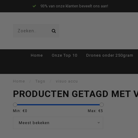
93% van onze klanten beveelt ons aan!
Gebruik
Home
Onze Top 10
Drones onder 250gram
de
Home
/
Tags
/
visuo accu
PRODUCTEN GETAGD MET V
pijltjes
Min: €
0
Max: €
5
Meest bekeken