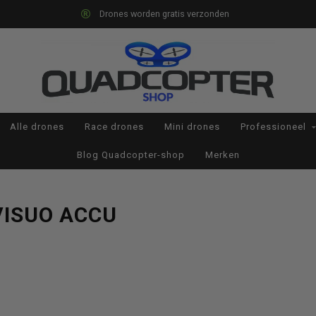
Drones worden gratis verzonden
Alle drones
Race drones
Mini drones
Professioneel
Blog Quadcopter-shop
Merken
ISUO ACCU