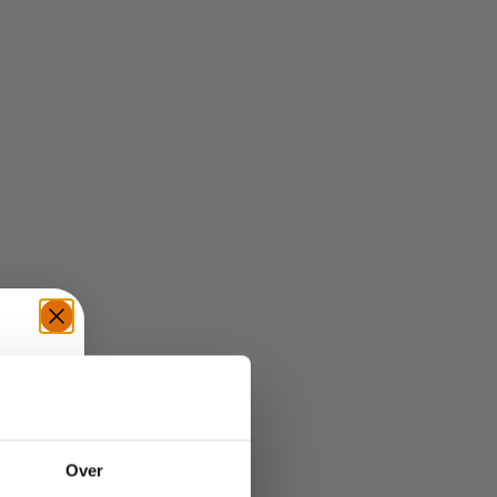
TE
Over