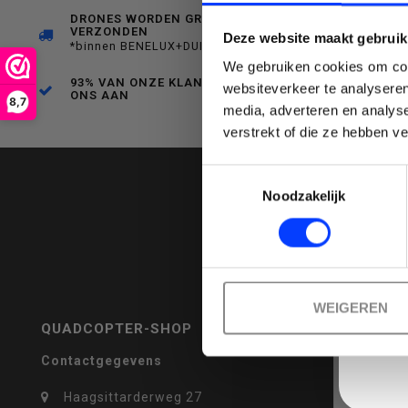
DRONES WORDEN GRATIS
VERZONDEN
Deze website maakt gebruik
een
*binnen BENELUX+DUITSLAND
We gebruiken cookies om cont
93% VAN ONZE KLANTEN BEVEELT
websiteverkeer te analyseren
ONS AAN
8,7
media, adverteren en analys
Emai
verstrekt of die ze hebben v
beschikbaar
Toestemmingsselectie
Noodzakelijk
resultaat
WEIGEREN
QUADCOPTER-SHOP
REVIEWS
Contactgegevens
te
Haagsittarderweg 27