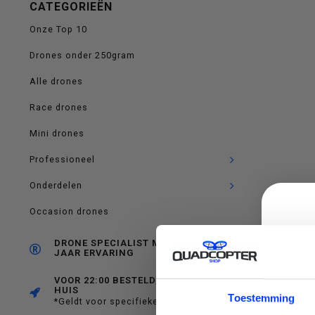
CATEGORIEËN
op
Onze Top 10
Drones onder 250gram
Alle drones
en
Race drones
Mini drones
Professioneel
neer
Onderdelen
Occasion drones
DRONE SPECIALIST MET RUIM 10
JAAR ERVARING
om
VOOR 22:00 BESTELD, MORGEN IN
HUIS
C
Toestemming
*Geldt voor specifieke producten