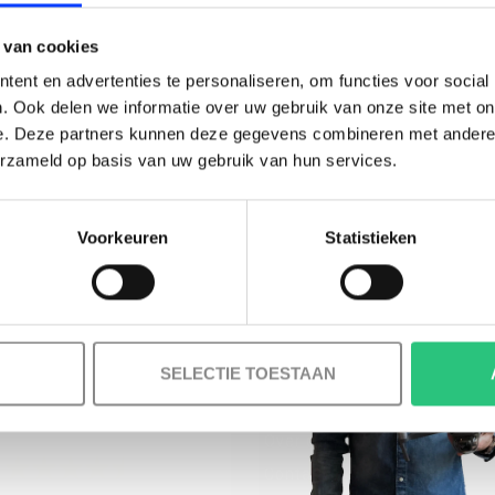
BESTELLING!
 van cookies
Ontvang je welkomstkorting tot 15 euro.
ent en advertenties te personaliseren, om functies voor social
.
Minimale besteding 100 euro
. Ook delen we informatie over uw gebruik van onze site met on
e. Deze partners kunnen deze gegevens combineren met andere i
l
erzameld op basis van uw gebruik van hun services.
Voorkeuren
Statistieken
Korting graag!
MELD JE AAN VOOR ONZE NIEUWSBRIEF
NEE, GEEN VOORDEEL a.u.b.
SELECTIE TOESTAAN
INFORMATIE
Over ons
Contact