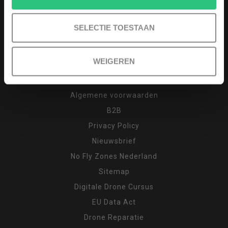
Afhalen (op afspraak)
Keuzehulp
SELECTIE TOESTAAN
Drone cursus
Garantie en klachten
WEIGEREN
Inruilen
Retour
Algemene voorwaarden
B2B
Privacy Policy
Nieuwsbrief
No Fly Zones Nederland
Sitemap
Digitale Drone Cursus
EU Data Act
Drone Reparatie