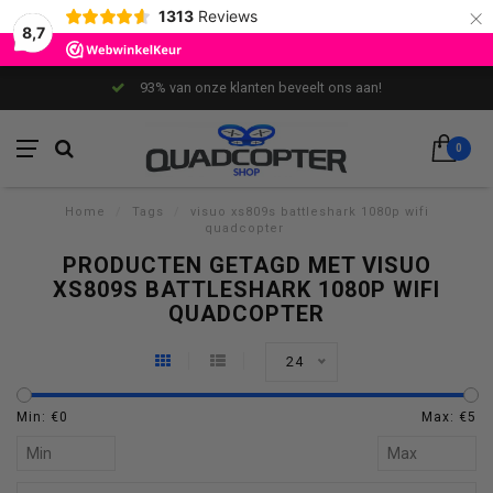
×
1313
Reviews
8,7
93% van onze klanten beveelt ons aan!
0
Home
/
Tags
/
visuo xs809s battleshark 1080p wifi
quadcopter
PRODUCTEN GETAGD MET VISUO
XS809S BATTLESHARK 1080P WIFI
QUADCOPTER
24
Min: €
0
Max: €
5