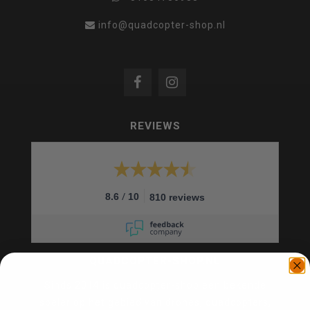
info@quadcopter-shop.nl
REVIEWS
/
8.6
10
810 reviews
QUADCOPTER-SHOP.NL
Sinds 2014 is quadcopter-shop een bekende
speler op het gebied van drones, quadcopters,