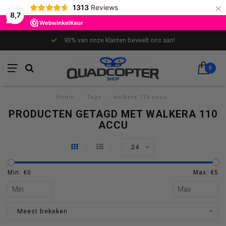
×
1313
Reviews
8,7
93% van onze klanten beveelt ons aan!
0
Home
/
Tags
/
walkera 110 accu
PRODUCTEN GETAGD MET WALKERA 110
ACCU
24
Min: €
0
Max: €
5
Meest bekeken