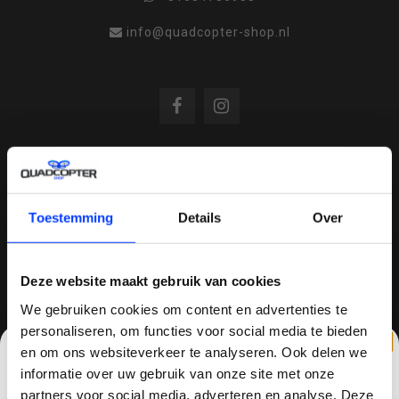
info@quadcopter-shop.nl
REVIEWS
Toestemming
Details
Over
/
8.6
10
810 reviews
Deze website maakt gebruik van cookies
We gebruiken cookies om content en advertenties te
personaliseren, om functies voor social media te bieden
QUADCOPTER-SHOP.NL
en om ons websiteverkeer te analyseren. Ook delen we
Sinds 2014 is quadcopter-shop een bekende
informatie over uw gebruik van onze site met onze
speler op het gebied van drones, quadcopters,
partners voor social media, adverteren en analyse. Deze