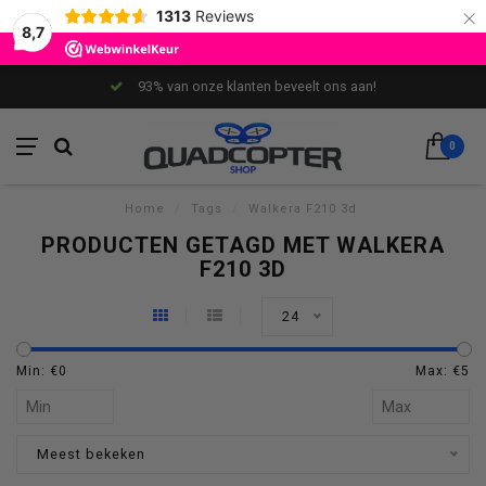
×
1313
Reviews
8,7
93% van onze klanten beveelt ons aan!
0
Home
/
Tags
/
Walkera F210 3d
PRODUCTEN GETAGD MET WALKERA
F210 3D
24
Min: €
0
Max: €
5
Meest bekeken