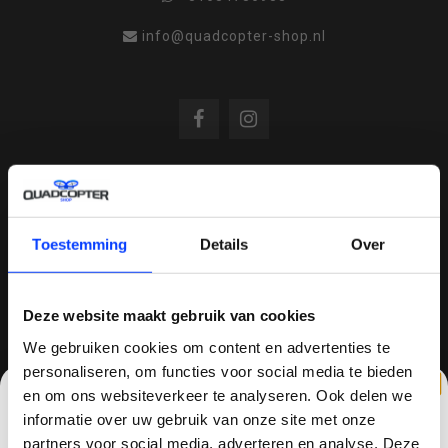
info@quadcopter-shop.nl
REVIEWS
Toestemming
Details
Over
/
8.6
10
810 reviews
Deze website maakt gebruik van cookies
We gebruiken cookies om content en advertenties te
personaliseren, om functies voor social media te bieden
QUADCOPTER-SHOP.NL
en om ons websiteverkeer te analyseren. Ook delen we
Sinds 2014 is quadcopter-shop een bekende
informatie over uw gebruik van onze site met onze
speler op het gebied van drones, quadcopters,
partners voor social media, adverteren en analyse. Deze