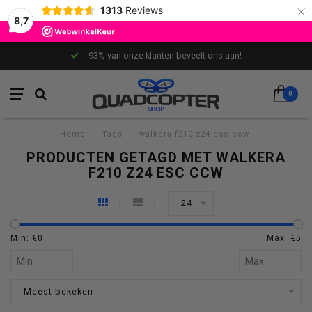
×
1313
Reviews
8,7
93% van onze klanten beveelt ons aan!
0
Home
/
Tags
/
walkera f210 z24 esc ccw
PRODUCTEN GETAGD MET WALKERA
F210 Z24 ESC CCW
24
Min: €
0
Max: €
5
Meest bekeken