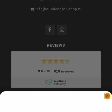
info@quadcopter-shop.nl
REVIEWS
/
8.6
10
810 reviews
QUADCOPTER-SHOP.NL
Sinds 2014 is quadcopter-shop een bekende
speler op het gebied van drones, quadcopters,