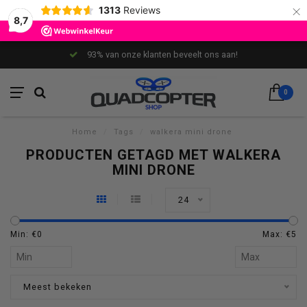
×
1313
Reviews
8,7
93% van onze klanten beveelt ons aan!
0
Home
/
Tags
/
walkera mini drone
PRODUCTEN GETAGD MET WALKERA
MINI DRONE
24
Min: €
0
Max: €
5
Meest bekeken