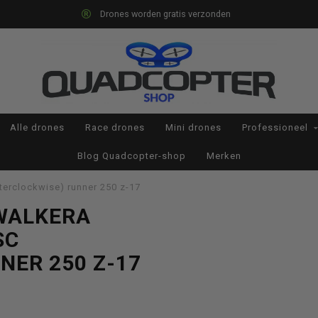
Drones worden gratis verzonden
Alle drones
Race drones
Mini drones
Professioneel
Blog Quadcopter-shop
Merken
terclockwise) runner 250 z-17
WALKERA
SC
NER 250 Z-17