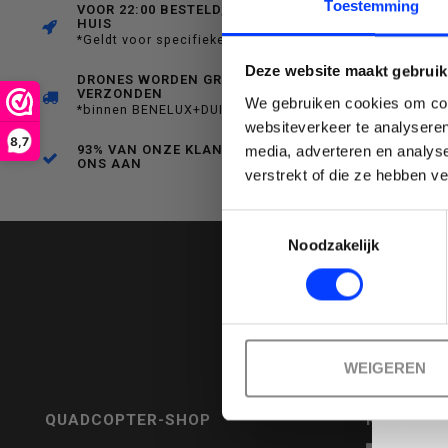
C
Toestemming
VOOR 22:00 BESTELD, MORGEN IN
HUIS
*Geldt voor specifieke producten
een
Deze website maakt gebruik
DRONES WORDEN GRATIS
VERZONDEN
We gebruiken cookies om cont
*binnen BENELUX+DUITSLAND
websiteverkeer te analyseren
8,7
93% VAN ONZE KLANTEN BEVEELT
media, adverteren en analys
beschikbaar
ONS AAN
Emai
verstrekt of die ze hebben v
Toestemmingsselectie
Noodzakelijk
resultaat
WEIGEREN
te
QUADCOPTER-SHOP
REVIEWS