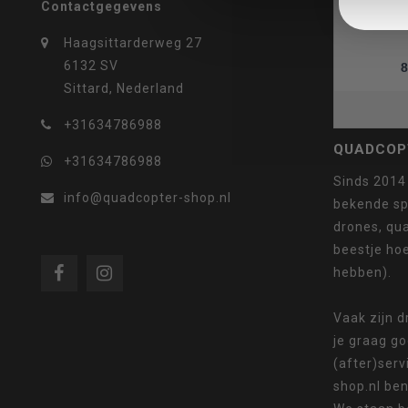
Contactgegevens
Haagsittarderweg 27
6132 SV
8
selecteren.
Sittard, Nederland
+31634786988
QUADCOP
+31634786988
Druk
Sinds 2014
info@quadcopter-shop.nl
bekende sp
drones, qua
beestje ho
hebben).
op
Vaak zijn 
je graag g
(after)serv
shop.nl ben
Enter