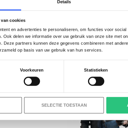
LAIM KORTING OP JE EERS
Details
BESTELLING!
 van cookies
Ontvang je welkomstkorting tot 15 euro.
ent en advertenties te personaliseren, om functies voor social
.
Minimale besteding 100 euro
. Ook delen we informatie over uw gebruik van onze site met on
e. Deze partners kunnen deze gegevens combineren met andere i
l
erzameld op basis van uw gebruik van hun services.
Voorkeuren
Statistieken
Korting graag!
MELD JE AAN VOOR ONZE NIEUWSBRIEF
NEE, GEEN VOORDEEL a.u.b.
SELECTIE TOESTAAN
INFORMATIE