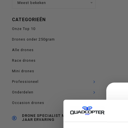
Meest bekeken
op
CATEGORIEËN
Onze Top 10
en
Drones onder 250gram
Alle drones
Race drones
Mini drones
neer
Professioneel
Onderdelen
Occasion drones
om
DRONE SPECIALIST MET RUIM 10
JAAR ERVARING