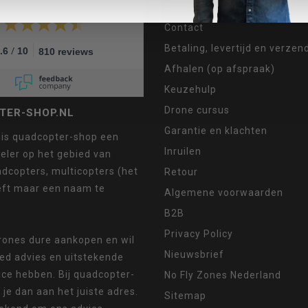
Over ons
Contact
Betaling, levertijd en verze
/
.6
10
810 reviews
Afhalen (op afspraak)
Keuzehulp
Drone cursus
TER-SHOP.NL
Garantie en klachten
 is quadcopter-shop een
Inruilen
eler op het gebied van
dcopters, multicopters (het
Retour
eft maar een naam te
Algemene voorwaarden
B2B
Privacy Policy
drones dure aankopen en wil
Nieuwsbrief
oed advies en uitstekende
ice hebben. Bij quadcopter-
No Fly Zones Nederland
 je dan aan het juiste adres.
Sitemap