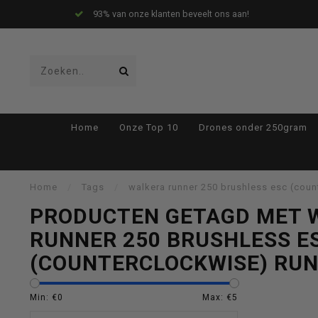
93% van onze klanten beveelt ons aan!
Gebruik
Home
Onze Top 10
Drones onder 250gram
de
Home
/
Tags
/
walkera runner 250 brushless esc (coun
PRODUCTEN GETAGD MET 
RUNNER 250 BRUSHLESS E
pijltjes
(COUNTERCLOCKWISE) RUN
Min: €
0
Max: €
5