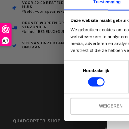
C
Toestemming
VOOR 22:00 BESTELD, MORGEN IN
HUIS
*Geldt voor specifieke producten
een
Deze website maakt gebruik
DRONES WORDEN GRATIS
VERZONDEN
We gebruiken cookies om cont
*binnen BENELUX+DUITSLAND
websiteverkeer te analyseren
8,7
93% VAN ONZE KLANTEN BEVEELT
media, adverteren en analys
beschikbaar
ONS AAN
Emai
verstrekt of die ze hebben v
Toestemmingsselectie
Noodzakelijk
resultaat
WEIGEREN
te
QUADCOPTER-SHOP
REVIEWS