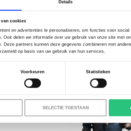
LAIM KORTING OP JE EERS
Details
BESTELLING!
 van cookies
Ontvang je welkomstkorting tot 15 euro.
ent en advertenties te personaliseren, om functies voor social
.
Minimale besteding 100 euro
. Ook delen we informatie over uw gebruik van onze site met on
e. Deze partners kunnen deze gegevens combineren met andere i
l
erzameld op basis van uw gebruik van hun services.
Voorkeuren
Statistieken
Korting graag!
MELD JE AAN VOOR ONZE NIEUWSBRIEF
NEE, GEEN VOORDEEL a.u.b.
SELECTIE TOESTAAN
INFORMATIE