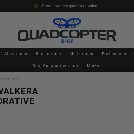
Drones worden gratis verzonden
Alle drones
Race drones
Mini drones
Professioneel
Blog Quadcopter-shop
Merken
 accessory
WALKERA
ORATIVE