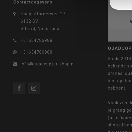
Contactgegevens
Haagsittarderweg 27
6132 SV
8
selecteren.
Sittard, Nederland
+31634786988
QUADCOP
+31634786988
Druk
Sinds 2014
info@quadcopter-shop.nl
bekende sp
drones, qua
beestje ho
hebben).
op
Vaak zijn 
je graag g
(after)serv
shop.nl ben
Enter