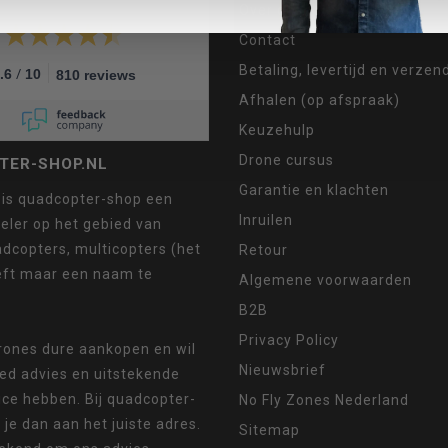
Over ons
Contact
Betaling, levertijd en verze
/
.6
10
810 reviews
Afhalen (op afspraak)
Keuzehulp
Drone cursus
TER-SHOP.NL
Garantie en klachten
 is quadcopter-shop een
Inruilen
eler op het gebied van
dcopters, multicopters (het
Retour
eft maar een naam te
Algemene voorwaarden
B2B
Privacy Policy
drones dure aankopen en wil
Nieuwsbrief
oed advies en uitstekende
ice hebben. Bij quadcopter-
No Fly Zones Nederland
 je dan aan het juiste adres.
Sitemap