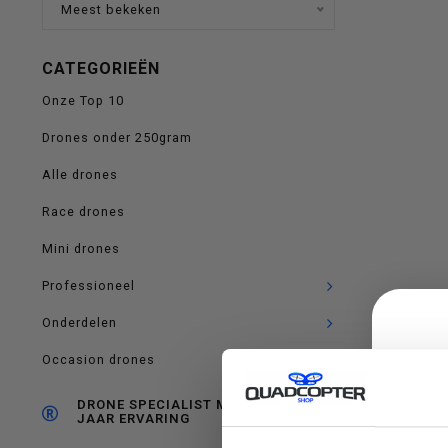
Meest bekeken
op
CATEGORIEËN
Onze Top 10
en
Drones onder 250gram
Alle drones
Race drones
Mini drones
neer
Professioneel
Onderdelen
Occasion drones
om
DRONE SPECIALIST MET RUIM 10
JAAR ERVARING