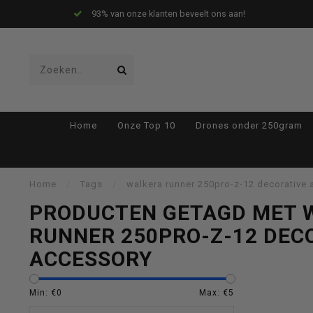
93% van onze klanten beveelt ons aan!
Gebruik
Home
Onze Top 10
Drones onder 250gram
de
Home
/
Tags
/
walkera runner 250pro-z-12 decorative
PRODUCTEN GETAGD MET 
RUNNER 250PRO-Z-12 DEC
pijltjes
ACCESSORY
Min: €
0
Max: €
5