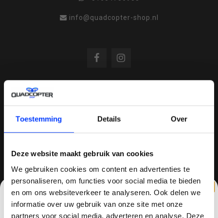
info@quadcopter-shop.nl
REVIEWS
Toestemming
Details
Over
/
8.6
10
810 reviews
Deze website maakt gebruik van cookies
We gebruiken cookies om content en advertenties te
personaliseren, om functies voor social media te bieden
QUADCOPTER-SHOP.NL
en om ons websiteverkeer te analyseren. Ook delen we
Sinds 2014 is quadcopter-shop een bekende
informatie over uw gebruik van onze site met onze
speler op het gebied van drones, quadcopters,
partners voor social media, adverteren en analyse. Deze