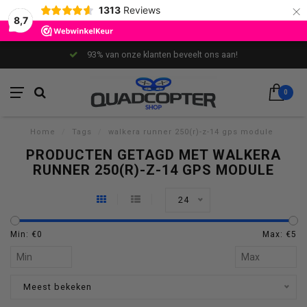
×
1313
Reviews
8,7
93% van onze klanten beveelt ons aan!
0
Home
/
Tags
/
walkera runner 250(r)-z-14 gps module
PRODUCTEN GETAGD MET WALKERA
RUNNER 250(R)-Z-14 GPS MODULE
24
Min: €
0
Max: €
5
Meest bekeken